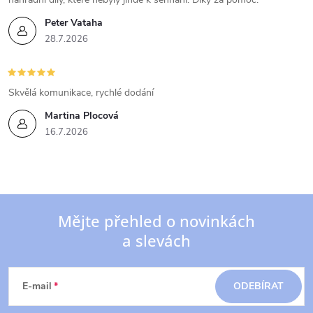
Peter Vataha
28.7.2026
Skvělá komunikace, rychlé dodání
Martina Plocová
16.7.2026
Mějte přehled o novinkách
a slevách
Z
á
E-mail
ODEBÍRAT