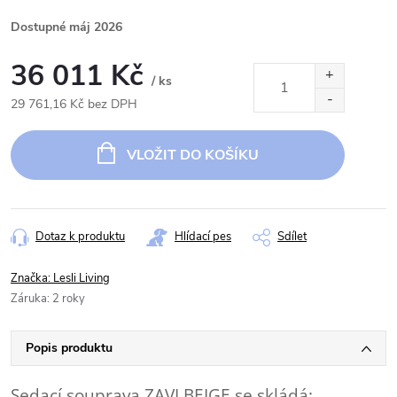
Dostupné máj 2026
36 011 Kč
/ ks
29 761,16 Kč bez DPH
Měrná
cena:
VLOŽIT DO KOŠÍKU
Dotaz k produktu
Hlídací pes
Sdílet
Značka:
Lesli Living
Záruka
:
2 roky
Popis produktu
Sedací souprava ZAVI BEIGE se skládá: