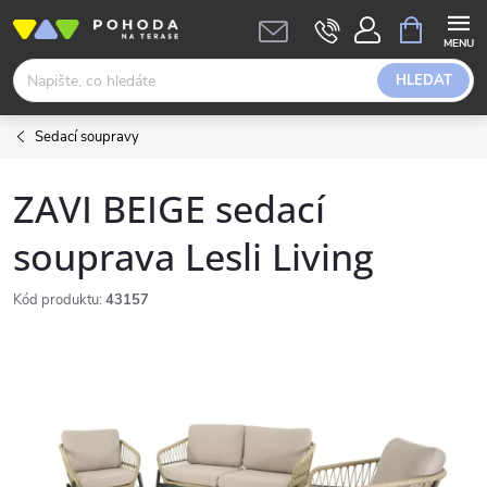
Přejít
NÁKUPNÍ
KOŠÍK
na
obsah
HLEDAT
Sedací soupravy
ZAVI BEIGE sedací
souprava Lesli Living
Kód produktu:
43157