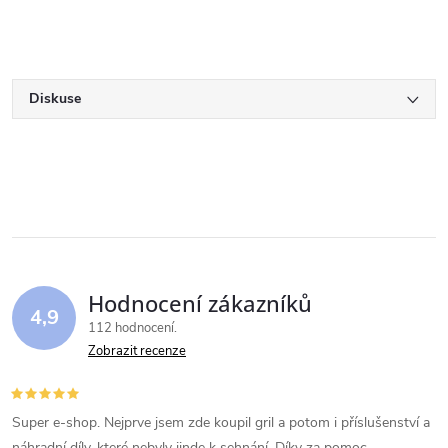
Diskuse
Hodnocení zákazníků
4,9
112 hodnocení
Zobrazit recenze
Super e-shop. Nejprve jsem zde koupil gril a potom i příslušenství a
náhradní díly, které nebyly jinde k sehnání. Díky za pomoc.