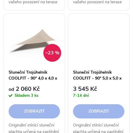
d
vašeho posezení na terase
vašeho posezení na terase
u
či v zahradě.
či v zahradě.
u
k
k
t
t
ů
–23 %
ů
Sluneční Trojúhelník
Sluneční Trojúhelník
COOLFIT - 90° 4,0 x 4,0 x
COOLFIT - 90° 5,0 x 5,0 x
5,7 m - 285 g
7,1 m - 285 g
2 060 Kč
3 545 Kč
od
Skladem
3 ks
7-14 dní
ZOBRAZIT
ZOBRAZIT
Originální stínící sluneční
Originální stínící sluneční
plachta určená na zastínění
plachta určená na zastínění