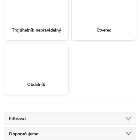
Trojúhelník nepravidelný
Čtverec
Obdélník
Filtrovat
Ř
Doporučujeme