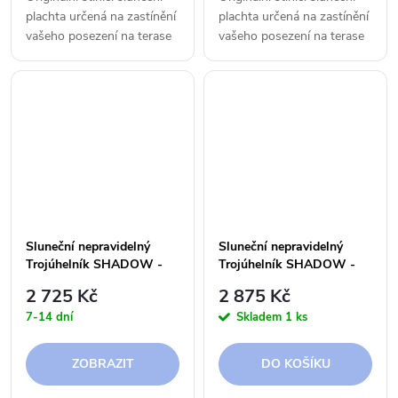
plachta určená na zastínění
plachta určená na zastínění
vašeho posezení na terase
vašeho posezení na terase
či v zahradě.
či v zahradě.
Sluneční nepravidelný
Sluneční nepravidelný
Trojúhelník SHADOW -
Trojúhelník SHADOW -
4,0 x 4,5 x 5,0 m - 250 g
4,0 x 4,5 x 5,0 m - 300 g
2 725 Kč
2 875 Kč
7-14 dní
Skladem
1 ks
ZOBRAZIT
DO KOŠÍKU