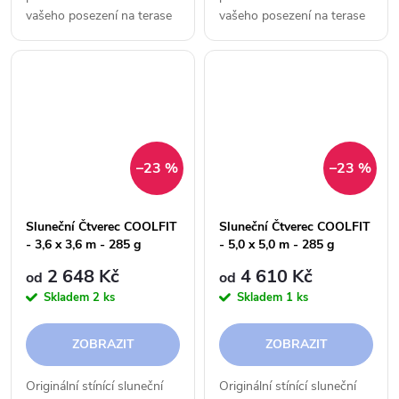
vašeho posezení na terase
vašeho posezení na terase
či v zahradě.
či v zahradě.
–23 %
–23 %
Sluneční Čtverec COOLFIT
Sluneční Čtverec COOLFIT
- 3,6 x 3,6 m - 285 g
- 5,0 x 5,0 m - 285 g
2 648 Kč
4 610 Kč
od
od
Skladem
2 ks
Skladem
1 ks
ZOBRAZIT
ZOBRAZIT
Originální stínící sluneční
Originální stínící sluneční