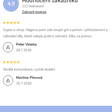
Hodnocení zákazníků
4,9
á
p
112 hodnocení
n
Zobrazit recenze
r
í
v
Super e-shop. Nejprve jsem zde koupil gril a potom i příslušenství a
k
náhradní díly, které nebyly jinde k sehnání. Díky za pomoc.
Peter Vataha
y
28.7.2026
v
ý
Skvělá komunikace, rychlé dodání
p
Martina Plocová
16.7.2026
i
s
u