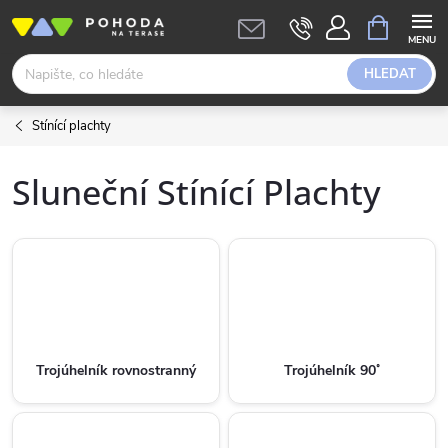
Přejít
NÁKUPNÍ
KOŠÍK
na
obsah
HLEDAT
Stínící plachty
Sluneční Stínící Plachty
Trojúhelník rovnostranný
Trojúhelník 90˚