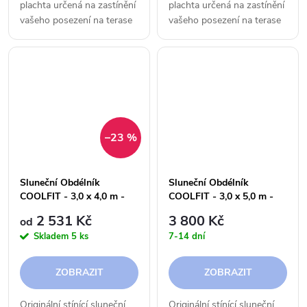
plachta určená na zastínění
plachta určená na zastínění
vašeho posezení na terase
vašeho posezení na terase
či v zahradě.
či v zahradě.
–23 %
Sluneční Obdélník
Sluneční Obdélník
COOLFIT - 3,0 x 4,0 m -
COOLFIT - 3,0 x 5,0 m -
285 g
285 g
2 531 Kč
3 800 Kč
od
Skladem
5 ks
7-14 dní
ZOBRAZIT
ZOBRAZIT
Originální stínící sluneční
Originální stínící sluneční