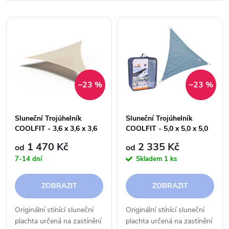
a
Nejlevnější
V
Nejdražší
z
ý
Abecedně
e
p
–23 %
–23 %
n
i
í
Sluneční Trojúhelník
Sluneční Trojúhelník
s
COOLFIT - 3,6 x 3,6 x 3,6
COOLFIT - 5,0 x 5,0 x 5,0
p
m - 285 g
m - 285 g
1 470 Kč
2 335 Kč
od
od
p
7-14 dní
Skladem
1 ks
r
r
ZOBRAZIT
ZOBRAZIT
o
o
Originální stínící sluneční
Originální stínící sluneční
d
plachta určená na zastínění
plachta určená na zastínění