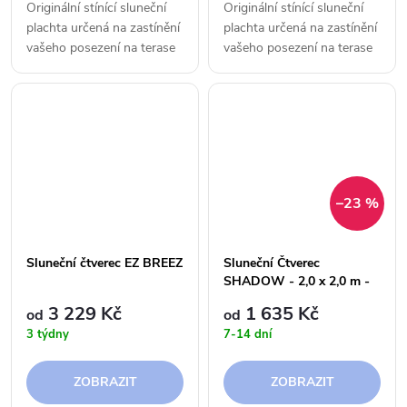
Originální stínící sluneční
Originální stínící sluneční
plachta určená na zastínění
plachta určená na zastínění
vašeho posezení na terase
vašeho posezení na terase
či v zahradě.
či v zahradě.
–23 %
Sluneční čtverec EZ BREEZ
Sluneční Čtverec
SHADOW - 2,0 x 2,0 m -
250 g
3 229 Kč
1 635 Kč
od
od
3 týdny
7-14 dní
ZOBRAZIT
ZOBRAZIT