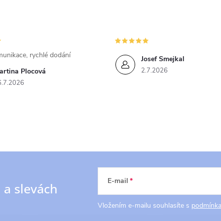
unikace, rychlé dodání
Josef Smejkal
2.7.2026
artina Plocová
6.7.2026
E-mail
h
a slevách
Vložením e-mailu souhlasíte s
podmínka