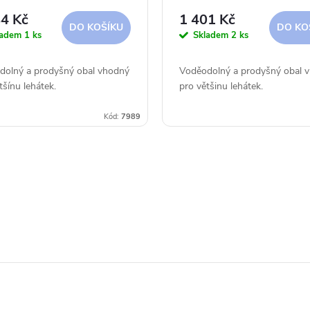
4 Kč
1 401 Kč
DO KOŠÍKU
DO KO
ladem
1 ks
Skladem
2 ks
dolný a prodyšný obal vhodný
Voděodolný a prodyšný obal 
tšínu lehátek.
pro většinu lehátek.
Kód:
7989