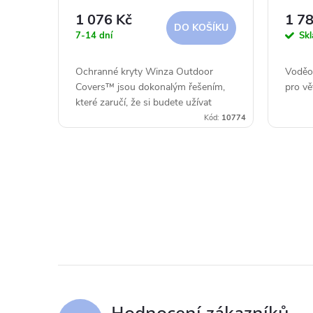
r
u
1 076 Kč
1 78
DO KOŠÍKU
7-14 dní
Sk
o
k
Ochranné kryty Winza Outdoor
Voděo
d
t
Covers™ jsou dokonalým řešením,
pro vě
které zaručí, že si budete užívat
u
pobyt venku, aniž byste museli
ů
Kód:
10774
nábytek pokaždé, když ho chcete
použít, čistit.
k
t
O
v
ů
l
á
d
Hodnocení zákazníků