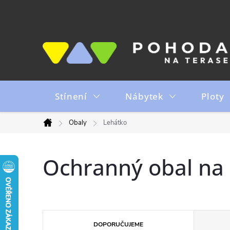
Přejít
na
obsah
Stínení
Nábytek
Ploty
Obaly
Lehátko
Domů
Ochranný obal na 
Ř
DOPORUČUJEME