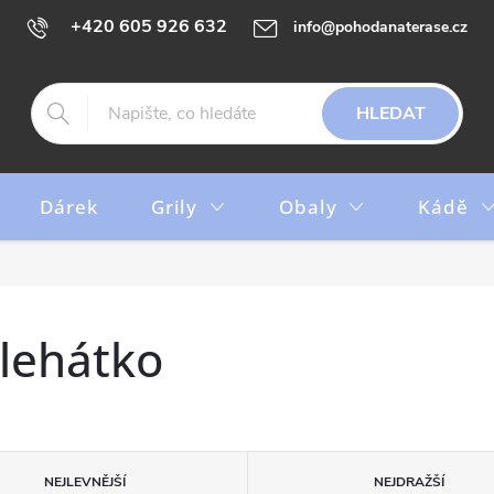
+420 605 926 632
info@pohodanaterase.cz
HLEDAT
Dárek
Grily
Obaly
Kádě
lehátko
NEJLEVNĚJŠÍ
NEJDRAŽŠÍ