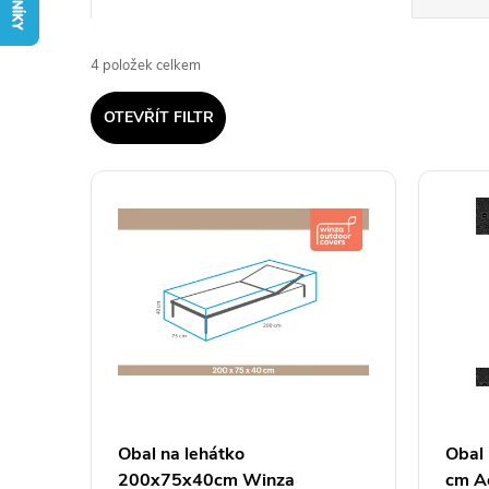
a
4
položek celkem
z
OTEVŘÍT FILTR
e
V
n
ý
í
p
p
i
r
s
o
p
Obal na lehátko
Obal
d
200x75x40cm Winza
cm A