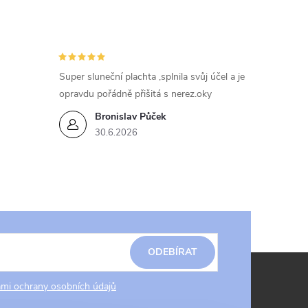
Super sluneční plachta ,splnila svůj účel a je
opravdu pořádně přišitá s nerez.oky
Bronislav Půček
30.6.2026
ODEBÍRAT
mi ochrany osobních údajů