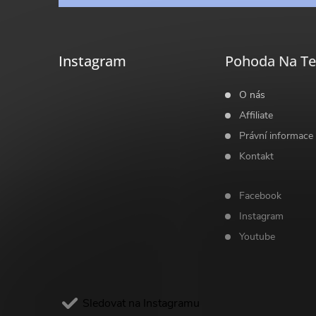
i
p
s
a
Instagram
Pohoda Na Te
u
t
O nás
Affiliate
í
Právní informace
Kontakt
Facebook
Instagram
Youtube
Sledovat na Instagramu