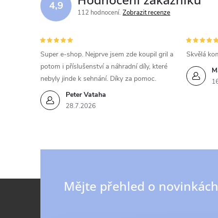
4,9
a
112 hodnocení
Zobrazit recenze
c
í
Super e-shop. Nejprve jsem zde koupil gril a
Skvělá kom
potom i příslušenství a náhradní díly, které
p
M
nebyly jinde k sehnání. Díky za pomoc.
1
r
Peter Vataha
v
28.7.2026
k
y
v
Z
Mějte přehled o novinkác
ý
p
á