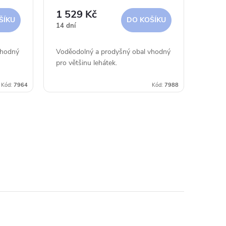
1 529 Kč
ŠÍKU
DO KOŠÍKU
14 dní
vhodný
Voděodolný a prodyšný obal vhodný
pro většinu lehátek.
Kód:
7964
Kód:
7988