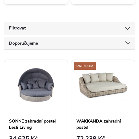
Filtrovat
Ř
Doporučujeme
a
Nejlevnější
V
PREMIUM
Nejdražší
z
ý
Abecedně
e
p
n
i
í
SONNE zahradní postel
WAKKANDA zahradní
s
Lesli Living
postel
p
34 625 Kč
72 239 Kč