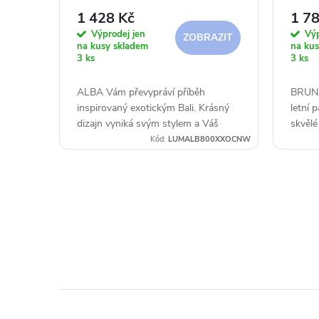
r
u
1 428 Kč
1 78
Výprodej jen
Výp
ZOBRAZIT
o
na kusy skladem
na kus
k
3 ks
3 ks
d
t
ALBA Vám převypráví příběh
BRUNA
inspirovaný exotickým Bali. Krásný
letní 
u
ů
dizajn vyniká svým stylem a Váš
skvělé
prostor udělá jedinečným. Pro
party 
Kód:
LUMALB800XXOCNW
k
krásnější ambientní atmosféru si
můžete zvolit...
t
O
ů
v
l
á