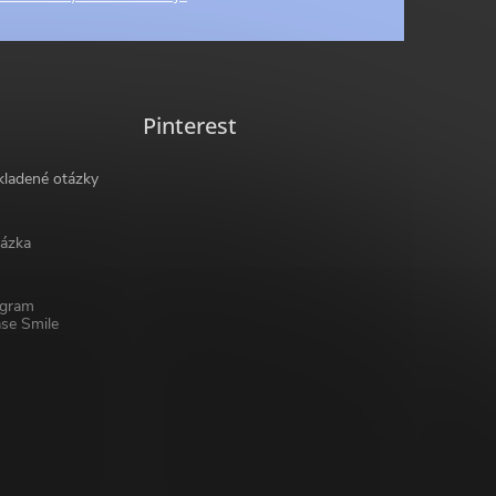
Pinterest
kladené otázky
ázka
ogram
se Smile