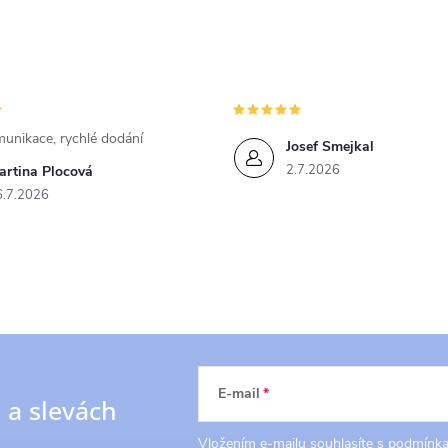
unikace, rychlé dodání
Josef Smejkal
2.7.2026
artina Plocová
6.7.2026
E-mail
h
a slevách
Vložením e-mailu souhlasíte s
podmínka