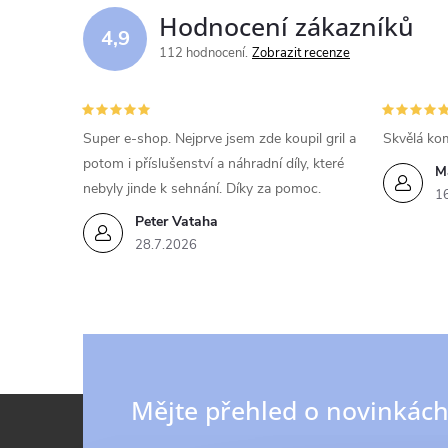
d
Hodnocení zákazníků
4,9
a
112 hodnocení
Zobrazit recenze
c
í
Super e-shop. Nejprve jsem zde koupil gril a
Skvělá kom
potom i příslušenství a náhradní díly, které
p
M
nebyly jinde k sehnání. Díky za pomoc.
1
r
Peter Vataha
v
28.7.2026
k
y
v
Z
Mějte přehled o novinkác
ý