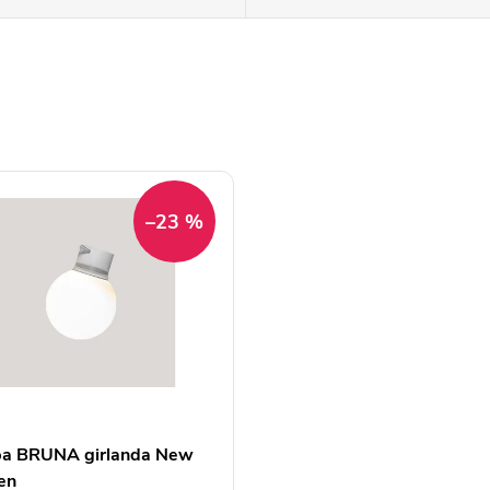
–23 %
a BRUNA girlanda New
en