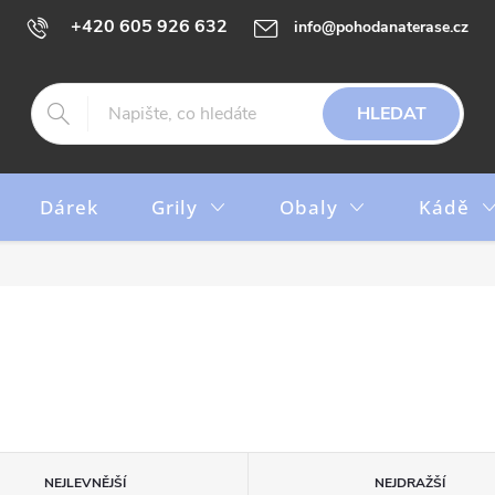
+420 605 926 632
info@pohodanaterase.cz
HLEDAT
Dárek
Grily
Obaly
Kádě
NEJLEVNĚJŠÍ
NEJDRAŽŠÍ