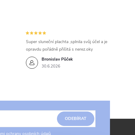
Super sluneční plachta ,splnila svůj účel a je
opravdu pořádně přišitá s nerez.oky
Bronislav Půček
30.6.2026
ODEBÍRAT
mi ochrany osobních údajů