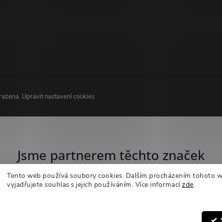
hrazena.
Upravit nastavení cookies
Jsme partnerem těchto značek
Tento web používá soubory cookies. Dalším procházením tohoto 
vyjadřujete souhlas s jejich používáním.
Více informací
zde
.
Nastavení