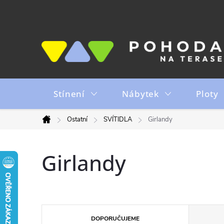
Přejít
na
obsah
Stínení
Nábytek
Ploty
Ostatní
SVÍTIDLA
Girlandy
Domů
Girlandy
Ř
DOPORUČUJEME