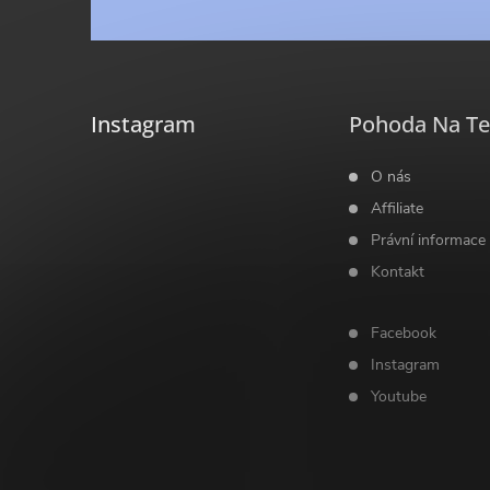
p
á
i
p
s
a
Instagram
Pohoda Na Te
u
t
O nás
Affiliate
í
Právní informace
Kontakt
Facebook
Instagram
Youtube