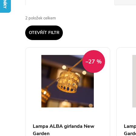
a
2
položek celkem
z
OTEVŘÍT FILTR
e
V
n
–27 %
ý
í
p
p
i
r
s
o
p
Lampa ALBA girlanda New
Lamp
d
Garden
Gard