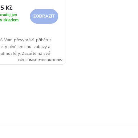
5 Kč
rodej jen
ZOBRAZIT
y skladem
 Vám převypráví příběh z
party plné smíchu, zábavy a
 atmosféry. Zazařte na své
s touto elegantní girlandou.
Kód:
LUMGBR100BROCNW