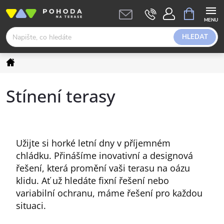
Přejít
NÁKUPNÍ
KOŠÍK
na
obsah
HLEDAT
Domů
Stínení terasy
Užijte si horké letní dny v příjemném
chládku. Přinášíme inovativní a designová
řešení, která promění vaši terasu na oázu
klidu. Ať už hledáte fixní řešení nebo
variabilní ochranu, máme řešení pro každou
situaci.