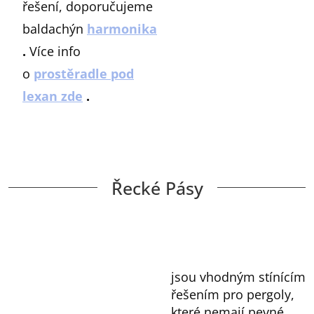
řešení, doporučujeme
baldachýn
harmonika
.
Více info
o
prostěradle pod
lexan zde
.
Řecké Pásy
jsou vhodným stínícím
řešením pro pergoly,
které nemají pevné