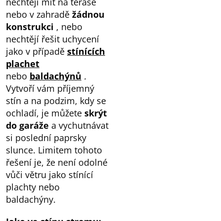
nechtějí mít na terase
nebo v zahradě
žádnou
konstrukci
, nebo
nechtějí řešit uchycení
jako v případě
stínících
plachet
nebo
baldachýnů
.
Vytvoří vám příjemný
stín a na podzim, kdy se
ochladí, je můžete
skrýt
do garáže
a vychutnávat
si poslední paprsky
slunce. Limitem tohoto
řešení je, že není odolné
vůči větru jako stínící
plachty nebo
baldachýny.