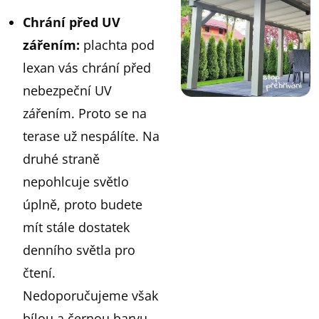
Chrání před UV
zářením:
plachta pod
lexan vás chrání před
nebezpeční UV
zářením. Proto se na
terase už nespálíte. Na
druhé straně
nepohlcuje světlo
úplně, proto budete
mít stále dostatek
denního světla pro
čtení.
Nedoporučujeme však
bílou a černou barvu