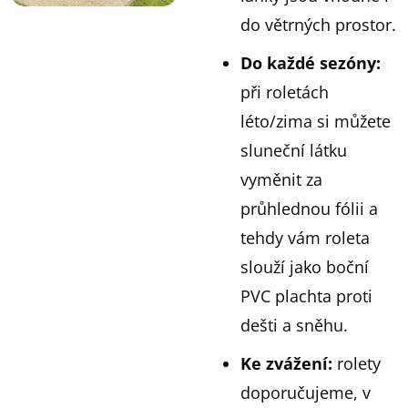
do větrných prostor.
Do
každé
sezóny
:
při roletách
léto/zima si můžete
sluneční látku
vyměnit za
průhlednou fólii a
tehdy vám roleta
slouží jako boční
PVC plachta proti
dešti a sněhu.
Ke
zvážení
:
rolety
doporučujeme, v