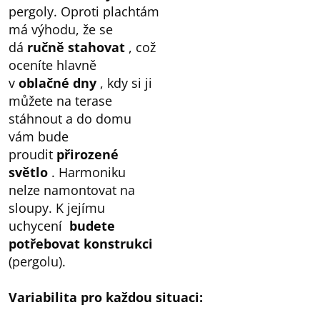
pergoly. Oproti plachtám
má výhodu, že se
dá
ručně stahovat
, což
oceníte hlavně
v
oblačné dny
, kdy si ji
můžete na terase
stáhnout a do domu
vám bude
proudit
přirozené
světlo
. Harmoniku
nelze namontovat na
sloupy. K jejímu
uchycení
budete
potřebovat konstrukci
(pergolu).
Variabilita
pro
každou
situaci: