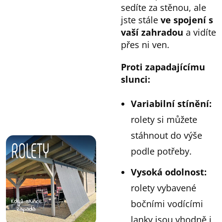
sedíte za stěnou, ale
jste stále
ve spojení s
vaší zahradou
a vidíte
přes ni ven.
Proti zapadajícímu
slunci:
Variabilní
stínění
:
rolety si můžete
stáhnout do výše
podle potřeby.
Vysoká
odolnost
:
rolety vybavené
bočními vodícími
lanky jsou vhodně i