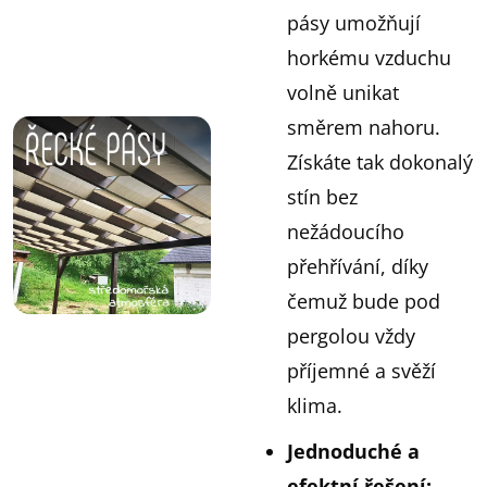
pásy umožňují
horkému vzduchu
volně unikat
směrem nahoru.
Získáte tak dokonalý
stín bez
nežádoucího
přehřívání, díky
čemuž bude pod
pergolou vždy
příjemné a svěží
klima.
Jednoduché a
efektní řešení
: