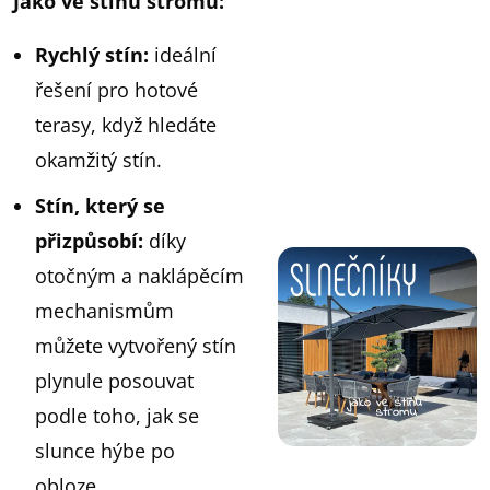
Jako ve stínu stromu:
Rychlý stín:
ideální
řešení pro hotové
terasy, když hledáte
okamžitý stín.
Stín, který se
přizpůsobí:
díky
otočným a naklápěcím
mechanismům
můžete vytvořený stín
plynule posouvat
podle toho, jak se
slunce hýbe po
obloze.