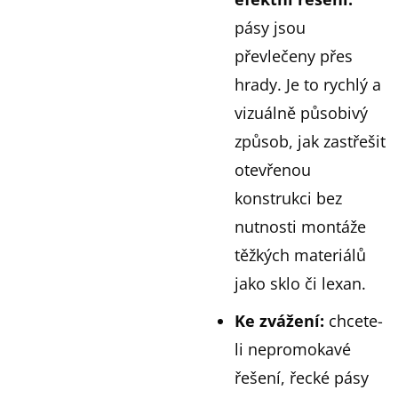
pásy jsou
převlečeny přes
hrady. Je to rychlý a
vizuálně působivý
způsob, jak zastřešit
otevřenou
konstrukci bez
nutnosti montáže
těžkých materiálů
jako sklo či lexan.
Ke zvážení:
chcete-
li nepromokavé
řešení, řecké pásy