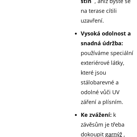
stín
, aniž byste se
na terase cítili
uzavření.
Vysoká odolnost a
snadná údržba
:
používáme speciální
exteriérové látky,
které jsou
stálobarevné a
odolné vůči UV
záření a plísním.
Ke zvážení
:
k
závěsům je třeba
dokoupit
garnýž
,