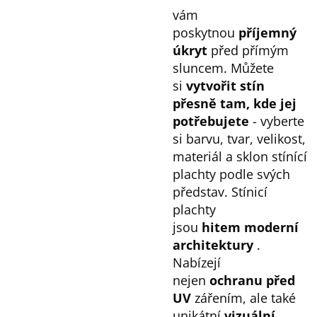
vám
poskytnou
příjemný
úkryt
před přímým
sluncem. Můžete
si
vytvořit stín
přesně tam, kde jej
potřebujete
- vyberte
si barvu, tvar, velikost,
materiál a sklon stínící
plachty podle svých
představ. Stínicí
plachty
jsou
hitem
moderní
architektury
.
Nabízejí
nejen
ochranu před
UV
zářením, ale také
unikátní
vizuální