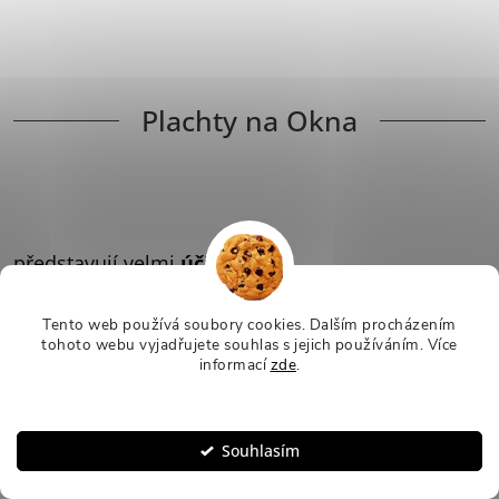
Plachty na Okna
představují velmi
účinný
a cenově dostupný
způsob, jak udržet váš
Tento web používá soubory cookies. Dalším procházením
domov interiér
chladný
tohoto webu vyjadřujete souhlas s jejich používáním.
Více
informací
zde
.
o několik stupňů
i
během těch
Nastavení
nejžhavějších dní. Na
Souhlasím
rozdíl od interiérových
závěsů či žaluzií, tato