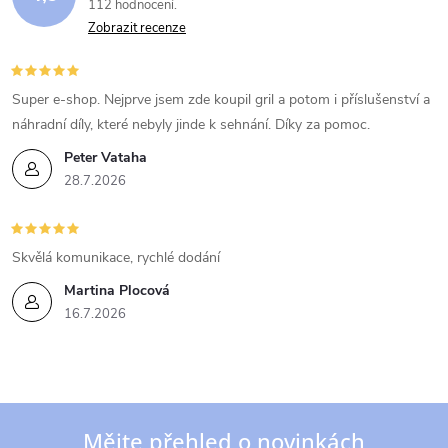
112 hodnocení
a
Zobrazit recenze
c
í
Super e-shop. Nejprve jsem zde koupil gril a potom i příslušenství a
náhradní díly, které nebyly jinde k sehnání. Díky za pomoc.
p
Peter Vataha
r
28.7.2026
v
k
Skvělá komunikace, rychlé dodání
Martina Plocová
y
16.7.2026
v
ý
p
Mějte přehled o novinkách