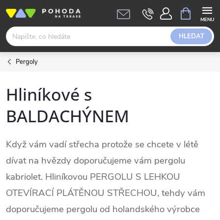
Přejít
NÁKUPNÍ
KOŠÍK
na
obsah
HLEDAT
Pergoly
Hliníkové s
BALDACHÝNEM
Když vám vadí střecha protože se chcete v létě
dívat na hvězdy doporučujeme vám pergolu
kabriolet. Hliníkovou PERGOLU S LEHKOU
OTEVÍRACÍ PLÁTĚNOU STŘECHOU, tehdy vám
doporučujeme pergolu od holandského výrobce