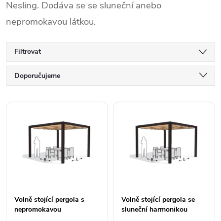
Nesling. Dodáva se se sluneční anebo
nepromokavou látkou.
Filtrovat
Ř
Doporučujeme
a
Nejlevnější
V
Nejdražší
z
ý
Abecedně
e
p
n
i
í
Volně stojící pergola s
Volně stojící pergola se
s
nepromokavou
sluneční harmonikou
harmonikou