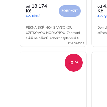
r
u
18 174
4
od
od
Kč
Kč
ZOBRAZIT
o
4-5 týdnů
4-5 t
k
d
PĚKNÁ SKŘINKA S VYSOKOU
Domek 
t
UŽÍTKOVOU HODNOTOU. Zahradní
střech
skříň na nářadí Biohort najde využití
u
ů
všude tam, kde není místa nazbyt.
Kód:
340305
Ať už v zahradě, na terase, v garáži
k
nebo na...
–0 %
t
ů