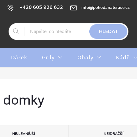
+420 605 926 632
info@pohodanaterase.cz
HLEDAT
Dárek
Grily
Obaly
Kádě
í domky
NEJLEVNĚJŠÍ
NEJDRAŽŠÍ