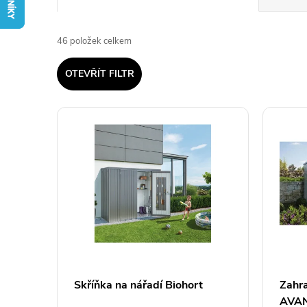
a
46
položek celkem
z
OTEVŘÍT FILTR
e
V
n
ý
í
p
p
i
r
s
o
p
Skříňka na nářadí Biohort
Zahr
d
AVAN