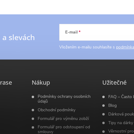
E-mail
h
a slevách
Vložením e-mailu souhlasíte s
podmínka
rase
Nákup
Užitečné
Podmínky ochrany osobních
FAQ – Často 
údajů
Blog
Obchodní podmínky
Dárková pouk
Formulář pro výměnu zobží
Tipy na dárky
Formulář pro odstoupení od
Věrnostní pr
smlouvy