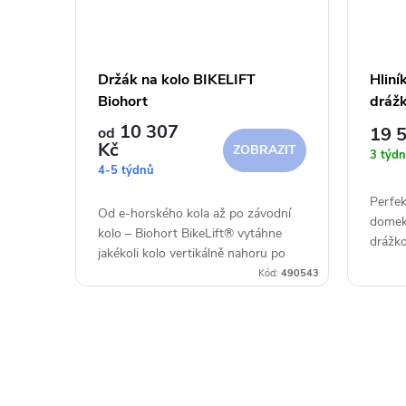
Držák na kolo BIKELIFT
Hliní
Biohort
dráž
10 307
19 
od
Kč
ZOBRAZIT
3 týdn
4-5 týdnů
Perfek
Od e-horského kola až po závodní
domekm
kolo – Biohort BikeLift® vytáhne
drážko
jakékoli kolo vertikálně nahoru po
dostup
stěně, v podstatě sám. Šetří místo i
Kód:
490543
podlah
námahu při skladování kol. Zavěste...
odstran
O