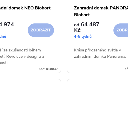
adní domek NEO Biohort
Zahradní domek PANO
Biohort
4 974
64 487
od
Kč
ZOBRAZIT
ZOBR
ýdnů
4-5 týdnů
ší ze zkušenosti během
Krása přirozeného světla v
letí. Revoluce v designu a
zahradním domku Panorama.
osti.
Kód:
810037
Kó