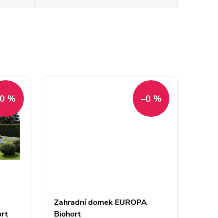
–0 %
–0 %
Zahradní domek EUROPA
rt
Biohort