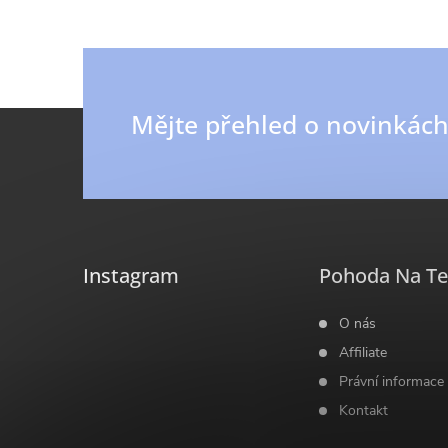
v
ý
p
Z
Mějte přehled o novinkác
i
á
s
p
u
a
Instagram
Pohoda Na Te
t
O nás
Affiliate
í
Právní informace
Kontakt