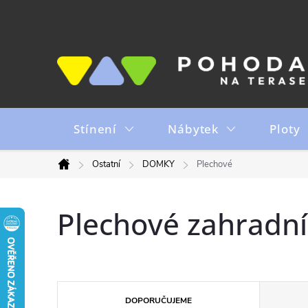
Přejít
na
obsah
Stínení
Nábytek
Ploty
Ostatní
DOMKY
Plechové
Domů
Plechové zahradn
Ř
DOPORUČUJEME