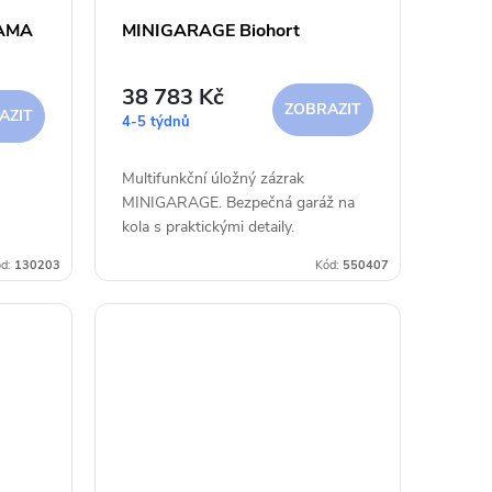
RAMA
MINIGARAGE Biohort
38 783 Kč
ZOBRAZIT
AZIT
4-5 týdnů
Multifunkční úložný zázrak
MINIGARAGE. Bezpečná garáž na
kola s praktickými detaily.
d:
130203
Kód:
550407