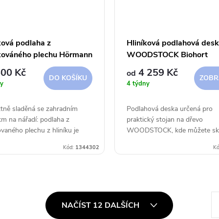
ková podlaha z
Hliníková podlahová desk
kováného plechu Hörmann
WOODSTOCK Biohort
500 Kč
4 259 Kč
od
DO KOŠÍKU
ZOBR
y
4 týdny
tně sladěná se zahradním
Podlahová deska určená pro
 na nářadí: podlaha z
praktický stojan na dřevo
vaného plechu z hliníku je
WOODSTOCK, kde můžete skl
ná jako volitelná varianta. Tak
dřevo ve dvou řadách.
Kód:
1344302
Kó
a nezrezaví a lze z ní snadno
it...
S
NAČÍST 12 DALŠÍCH
t