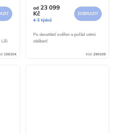
23 099
od
Kč
AZIT
ZOBRAZIT
4-5 týdnů
Po desetiletí ověřen a pořád velmi
Líši
oblíben!
ří, má
d:
156104
Kód:
290105