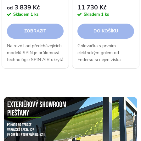
3 839 Kč
11 730 Kč
od
Skladem
1 ks
Skladem
1 ks
ZOBRAZIT
DO KOŠÍKU
Na rozdíl od předcházejících
Grilovačka s prvním
modelů SPIN je průlomová
elektrickým grilem od
technológie SPIN AIR ukrytá
Endersu si nejen získa
v jeho základni. Tělo s
fanoušky BBQ v FLOW, ale
lopatkami je pevně
nabídce mnohem víc. High-
přišroubované k podstavci,
tech funkce se odzrcadluje v
co dodáva dizajnu...
jeho moderním dizajne, co...