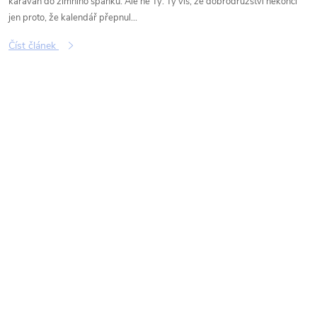
karavan do zimního spánku. Ale ne Ty. Ty víš, že dobrodružství nekončí
jen proto, že kalendář přepnul...
Číst článek