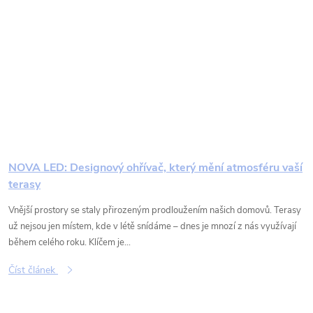
NOVA LED: Designový ohřívač, který mění atmosféru vaší
terasy
Vnější prostory se staly přirozeným prodloužením našich domovů. Terasy
už nejsou jen místem, kde v létě snídáme – dnes je mnozí z nás využívají
během celého roku. Klíčem je...
Číst článek