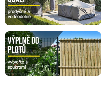
T
V
O
Ř
Í
M
E
P
O
H