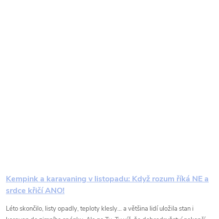
Kempink a karavaning v listopadu: Když rozum říká NE a
srdce křičí ANO!
Léto skončilo, listy opadly, teploty klesly… a většina lidí uložila stan i