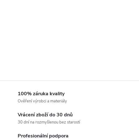
O
D
U
N
A
T
E
100% záruka kvality
R
Ověření výrobci a materiály
A
Vrácení zboží do 30 dnů
30 dní na rozmyšlenou bez starostí
S
Profesionální podpora