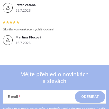
Peter Vataha
28.7.2026
Skvělá komunikace, rychlé dodání
Martina Plocová
16.7.2026
Mějte přehled o novinkách
a slevách
Z
á
E-mail
ODEBÍRAT
Vložením e-mailu souhlasíte s
podmínkami ochrany osobních údajů