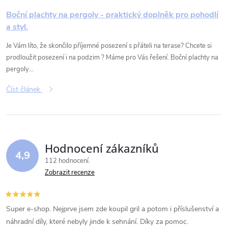
Boční plachty na pergoly - praktický doplněk pro pohodlí
a styl.
Je Vám líto, že skončilo příjemné posezení s přáteli na terase? Chcete si
prodloužit posezení i na podzim ? Máme pro Vás řešení. Boční plachty na
pergoly...
Číst článek
Hodnocení zákazníků
4,9
112 hodnocení
Zobrazit recenze
Super e-shop. Nejprve jsem zde koupil gril a potom i příslušenství a
náhradní díly, které nebyly jinde k sehnání. Díky za pomoc.