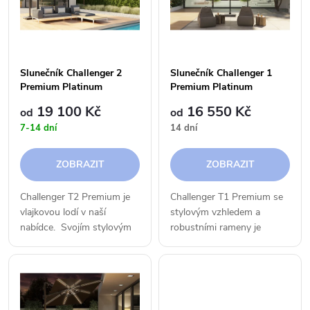
e
p
n
i
í
Slunečník Challenger 2
Slunečník Challenger 1
s
Premium Platinum
Premium Platinum
p
19 100 Kč
16 550 Kč
od
od
p
7-14 dní
14 dní
r
r
ZOBRAZIT
ZOBRAZIT
o
o
Challenger T2 Premium je
Challenger T1 Premium se
d
vlajkovou lodí v naší
stylovým vzhledem a
d
nabídce. Svojím stylovým
robustními rameny je
u
designem zohledňuje
vysoce spolehlivý slunečník.
u
především vaše pohodlí.
Slunečník lze sklopit
k
dozadu a pomocí nožního
k
pedálu jej můžete otočit o
360...