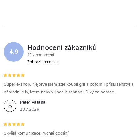
O
v
l
á
Hodnocení zákazníků
d
4,9
112 hodnocení
a
Zobrazit recenze
c
í
Super e-shop. Nejprve jsem zde koupil gril a potom i příslušenství a
náhradní díly, které nebyly jinde k sehnání. Díky za pomoc.
p
Peter Vataha
r
28.7.2026
v
k
Skvělá komunikace, rychlé dodání