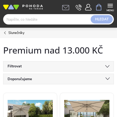
Přejít
NÁKUPNÍ
KOŠÍK
na
obsah
HLEDAT
Slunečníky
Premium nad 13.000 KČ
Filtrovat
Ř
Doporučujeme
a
Nejlevnější
V
Nejdražší
z
ý
Abecedně