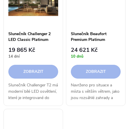
t
t
ů
ů
Slunečník Challenger 2
Slunečník Beaufort
LED Classic Platinum
Premium Platinum
19 865 Kč
24 621 Kč
14 dní
10 dnů
ZOBRAZIT
ZOBRAZIT
Slunečník Challenger T2 má
Navrženo pro situace a
moderní bílé LED osvětlení,
místa s větším větrem, jako
které je integrované do
jsou rozsáhlé zahrady a
ramen slunečníku. Může
břehy jezer. S důrazem na
svítit směrem nahoru ale i
design a uživatelskou
dolů. Světelná LED
přívětivost nabízí Beaufort
technologie vám umožní
320 x 320 cm výrazně...