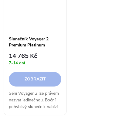
si...
Slunečník Voyager 2
Premium Platinum
14 765 Kč
7-14 dní
ZOBRAZIT
Sérii Voyager 2 lze právem
nazvat jedinečnou. Boční
pohyblivý slunečník nabízí
všechny funkce a snadné
použití, kterými jsou známé
velké slunečníky.