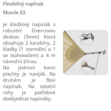
Flexibilný napínak
Muscle X3
je kladkový napinák s
robustní čtvercovou
deskou (3mm) která
obsahuje 2 karabíny, 2
kladky (1 normální a 1
se stahovačem) a 4 m
námořní šňrou.
Na jednom konci
plachty je navíják. Na
druhém je flexi
napínak. Na ostatní
rohy je potřebné
doobjednat napináky.