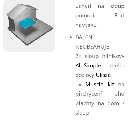
uchytí na sloup
pomocí Furl
navijáku
BALENÍ
NEOBSAHUJE
2x sloup hliníkový
AluSimple
anebo
ocelový
Ulisse
1x
Muscle kit
na
přichycení rohu
plachty na dom /
sloup