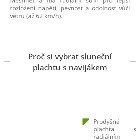
Meshnet a má radiální střih pro lepší
rozložení napětí, pevnost a odolnost vůči
větru (až 62 km/h).
Proč si vybrat sluneční
plachtu s navijákem
Prodyšná
plachta s
radiálním