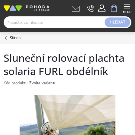
Přejít
NÁKUPNÍ
KOŠÍK
na
obsah
HLEDAT
Stínení
Sluneční rolovací plachta
solaria FURL obdélník
Kód produktu:
Zvolte variantu