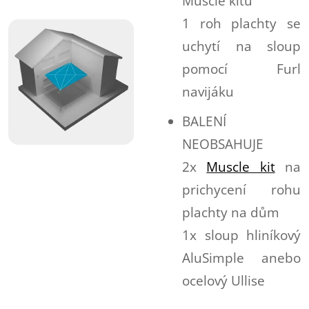
Muscle kitu
1 roh plachty se
uchytí na sloup
pomocí Furl
navijáku
BALENÍ
NEOBSAHUJE
2x
Muscle kit
na
prichycení rohu
plachty na dům
1x sloup hliníkový
AluSimple anebo
ocelový Ullise