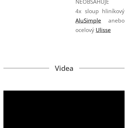
NEOBSAHUJE
4x sloup hliníkový
AluSimple
anebo
ocelový
Ulisse
Videa