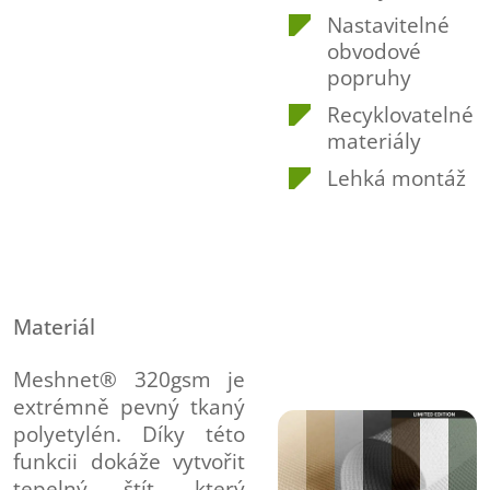
Nastavitelné
obvodové
popruhy
Recyklovatelné
materiály
Lehká montáž
Materiál
Meshnet® 320gsm je
extrémně pevný tkaný
polyetylén. Díky této
funkcii dokáže vytvořit
tepelný štít, který