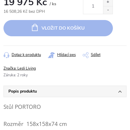
19 975 Kč
/ ks
16 508,26 Kč bez DPH
Měrná
cena:
VLOŽIT DO KOŠÍKU
Dotaz k produktu
Hlídací pes
Sdílet
Značka:
Lesli Living
Záruka
:
2 roky
Popis produktu
Stůl PORTORO
Rozměr 158x158x74 cm