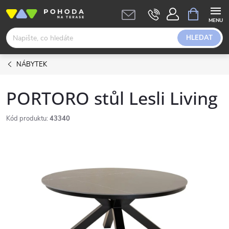
Přejít
NÁKUPNÍ
KOŠÍK
na
obsah
HLEDAT
NÁBYTEK
PORTORO stůl Lesli Living
Kód produktu:
43340