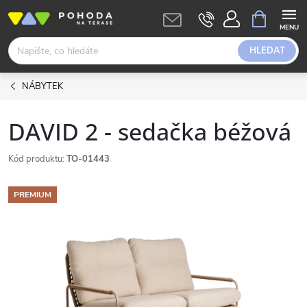
Přejít
NÁKUPNÍ
KOŠÍK
na
obsah
HLEDAT
NÁBYTEK
DAVID 2 - sedačka béžová
Kód produktu:
TO-01443
PREMIUM