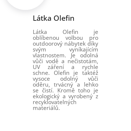
Látka Olefin
Látka Olefin je
oblíbenou volbou pro
outdoorový nábytek díky
svým vyníkajícím
vlastnostem. Je odolná
vůči vodě a nečistotám,
UV záření a rychle
schne. Olefin je taktéž
vysoce odolný vůči
oděru, trvácný a lehko
se čistí. Kromě toho je
ekologický a vyrobený z
recyklovatelných
materiálů.