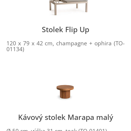
Stolek Flip Up
120 x 79 x 42 cm, champagne + ophira (TO-
01134)
Kávový stolek Marapa malý
Ø 50 cm, výška 31 cm, teak (TO-01401)