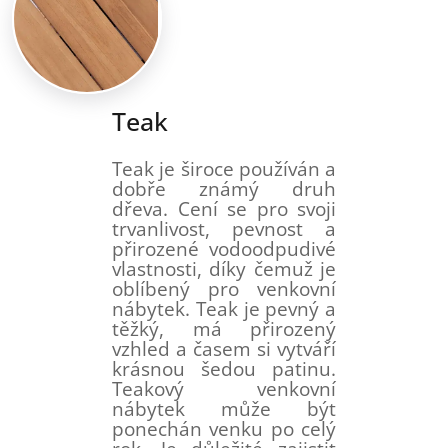
Teak
Teak je široce používán a
dobře známý druh
dřeva. Cení se pro svoji
trvanlivost, pevnost a
přirozené vodoodpudivé
vlastnosti, díky čemuž je
oblíbený pro venkovní
nábytek. Teak je pevný a
těžký, má přirozený
vzhled a časem si vytváří
krásnou šedou patinu.
Teakový venkovní
nábytek může být
ponechán venku po celý