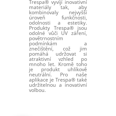
Trespa® vyvíjí inovativní
materiály tak, aby
kombinovaly nejvyšší
úroveň funkčnosti,
odolnosti a estetiky.
Produkty Trespa® jsou
odolné vůči UV záření,
povětrnostním
podmínkám a
znečištění, což jim
pomáhá udržovat si
atraktivní vzhled po
mnoho let. Kromě toho
je produkt uhlíkově
neutrální. Pro naše
aplikace je Trespa® také
udržitelnou a inovativní
volbou.