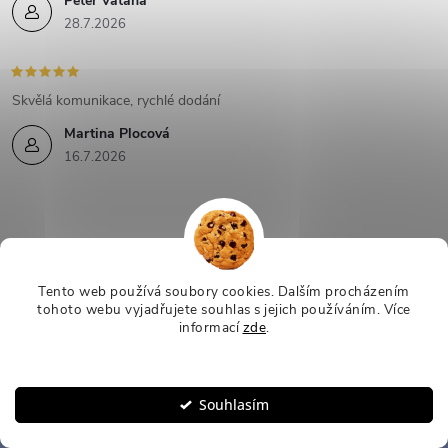
Peter Vataha
28.7.2026
Skvělá komunikace, rychlé dodání
Martina Plocová
16.7.2026
Mějte přehled o novinkách
Tento web používá soubory cookies. Dalším procházením
a slevách
tohoto webu vyjadřujete souhlas s jejich používáním.
Více
Z
informací
zde
.
á
Nastavení
E-mail
ODEBÍRAT
Souhlasím
p
Vložením e-mailu souhlasíte s
podmínkami ochrany osobních údajů