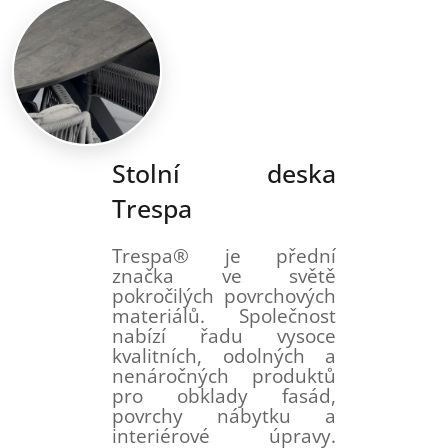
Stolní deska
Trespa
Trespa® je přední
značka ve světě
pokročilých povrchových
materiálů. Společnost
nabízí řadu vysoce
kvalitních, odolných a
nenáročných produktů
pro obklady fasád,
povrchy nábytku a
interiérové ​​úpravy.