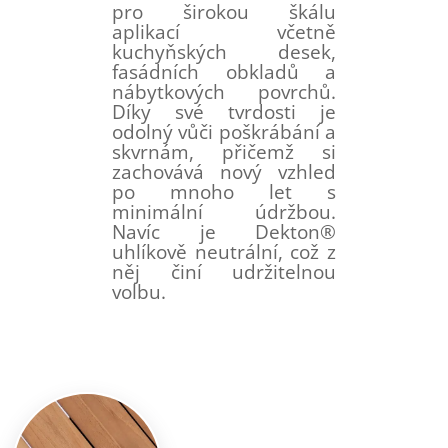
pro širokou škálu
aplikací včetně
kuchyňských desek,
fasádních obkladů a
nábytkových povrchů.
Díky své tvrdosti je
odolný vůči poškrábání a
skvrnám, přičemž si
zachovává nový vzhled
po mnoho let s
minimální údržbou.
Navíc je Dekton®
uhlíkově neutrální, což z
něj činí udržitelnou
volbu.