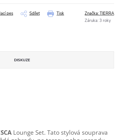
dací pes
Sdílet
Tisk
Značka:
TIERRA
Záruka
:
3 roky
DISKUZE
ESCA
Lounge Set. Tato stylová souprava