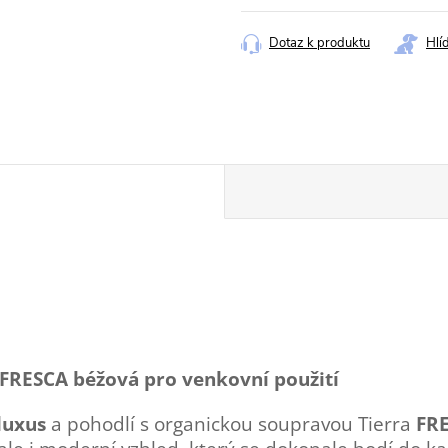
cena:
Dotaz k produktu
Hlí
 FRESCA béžová pro venkovní použití
luxus
a pohodlí s organickou soupravou Tierra
FR