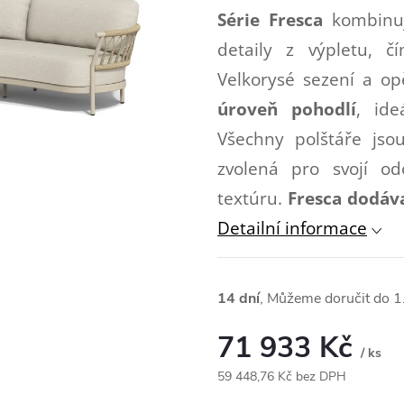
Série Fresca
kombinu
detaily z výpletu, č
Velkorysé sezení a op
úroveň pohodlí
, ide
Všechny polštáře js
zvolená pro svojí od
textúru.
Fresca dodáv
Detailní informace
14 dní
1
71 933 Kč
/ ks
59 448,76 Kč bez DPH
Měrná