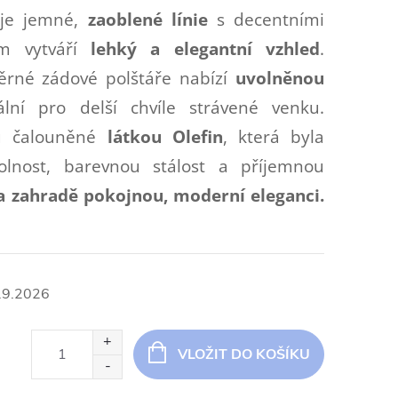
je jemné,
zaoblené línie
s decentními
ím vytváří
lehký a elegantní vzhled
.
ěrné zádové polštáře nabízí
uvolněnou
ální pro delší chvíle strávené venku.
ou čalouněné
látkou Olefin
, která byla
olnost, barevnou stálost a příjemnou
a zahradě pokojnou, moderní eleganci.
.9.2026
VLOŽIT DO KOŠÍKU