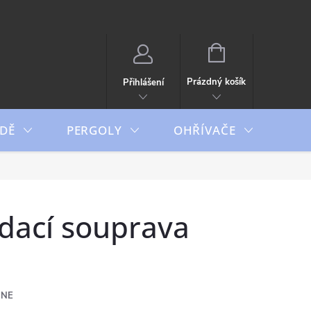
NÁKUPNÍ
KOŠÍK
Prázdný košík
Přihlášení
DĚ
PERGOLY
OHŘÍVAČE
BO
dací souprava
GNE