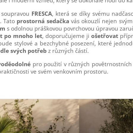
ale i moderní vzhled, který se dokonale hodí do k
í soupravou
FRESCA
, která se díky svému nadča
. Tato
prostorná sedačka
vás okouzlí nejen svými
ám
s odolnou práškovou povrchovou úpravou zaruču
t po mnoho let
, doporučujeme ji
ošetřovat
příp
ude stylové a bezchybné posezení, které jedno
odle svých potřeb
z různých částí.
voděodolné
pro použití v různých povětrnostních
a praktičnosti ve svém venkovním prostoru.