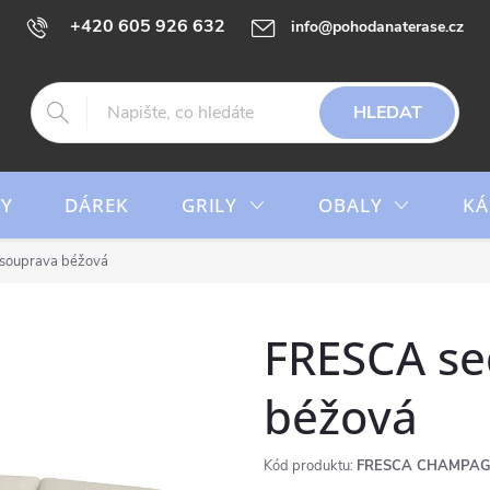
+420 605 926 632
info@pohodanaterase.cz
HLEDAT
TY
DÁREK
GRILY
OBALY
KÁ
souprava béžová
FRESCA se
béžová
Kód produktu:
FRESCA CHAMPA