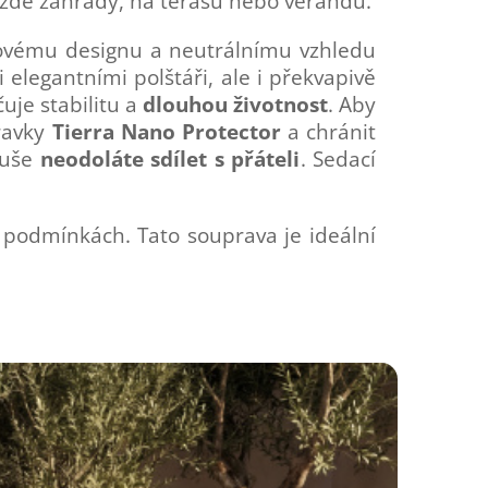
aždé zahrady, na terasu nebo verandu.
sovému designu a neutrálnímu vzhledu
 elegantními polštáři, ale i překvapivě
je stabilitu a
dlouhou životnost
. Aby
ravky
Tierra Nano Protector
a chránit
duše
neodoláte sdílet s přáteli
. Sedací
 podmínkách. Tato souprava je ideální