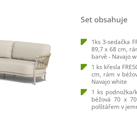
Set obsahuje
1ks 3-sedačka F
89,7 x 68 cm, rá
barvě - Navajo w
1 ks křesla FRE
cm, rám v béžov
Navajo white
1 ks podnožka/
béžová 70 x 70
polštářem v jem