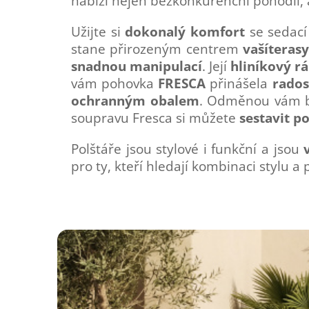
nabízí nejen bezkonkurenční pohodlí, 
Užijte si
dokonalý komfort
se sedac
stane přirozeným centrem
vaší
terasy
snadnou manipulací
. Její
hliníkový r
vám pohovka
FRESCA
přinášela
rados
ochranným obalem
. Odměnou vám b
soupravu Fresca si můžete
sestavit p
Polštáře jsou stylové i funkční a jsou
pro ty, kteří hledají kombinaci stylu 