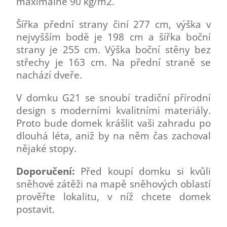
maximálně 90 kg/m2.
Šířka přední strany činí 277 cm, výška v
nejvyšším bodě je 198 cm a šířka boční
strany je 255 cm. Výška boční stěny bez
střechy je 163 cm. Na přední straně se
nachází dveře.
V domku G21 se snoubí tradiční přírodní
design s moderními kvalitními materiály.
Proto bude domek krášlit vaši zahradu po
dlouhá léta, aniž by na něm čas zachoval
nějaké stopy.
Doporučení:
Před koupí domku si kvůli
sněhové zátěži na mapě sněhových oblastí
prověřte lokalitu, v níž chcete domek
postavit.