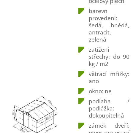
ocelový plech
barevn
provedení:
šedá, hnědá,
antracit,
zelená
zatížení
střechy: do 90
kg / m2
větrací mřížky:
ano
okno: ne
podlaha /
podlážka:
dokoupitelná
zámek dveří:
otvor pro visací