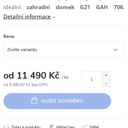
ideální
zahradní domek G21 GAH 706.
Detailní informace
Barva
od
11 490 Kč
/ ks
od
9 495,87 Kč
bez DPH
Měrná
cena:
VLOŽIT DO KOŠÍKU
Dotaz k produktu
Hlídací pes
Sdílet