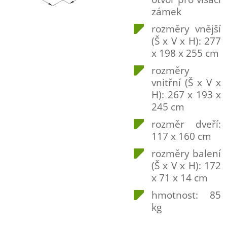
zámek
rozměry vnější
(Š x V x H): 277
x 198 x 255 cm
rozměry
vnitřní (Š x V x
H): 267 x 193 x
245 cm
rozměr dveří:
117 x 160 cm
rozměry balení
(Š x V x H): 172
x 71 x 14 cm
hmotnost: 85
kg