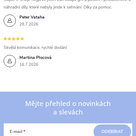
náhradní díly, které nebyly jinde k sehnání. Díky za pomoc.
Peter Vataha
28.7.2026
Skvělá komunikace, rychlé dodání
Martina Plocová
16.7.2026
Mějte přehled o novinkách
a slevách
Z
á
E-mail
ODEBÍRAT