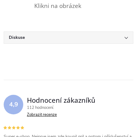
Klikni na obrázek
Diskuse
Hodnocení zákazníků
4,9
112 hodnocení
Zobrazit recenze
Super e-shop. Nejprve jsem zde koupil gril a potom i příslušenství a