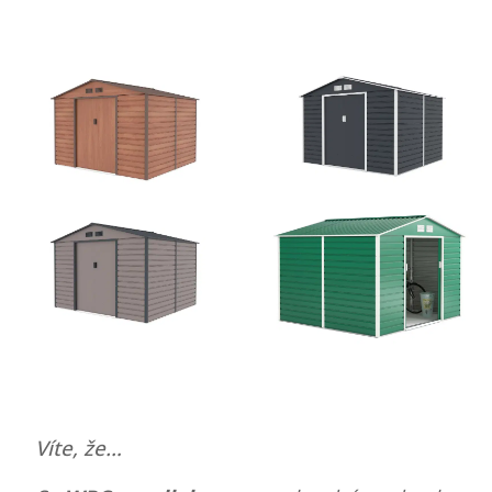
Víte, že…