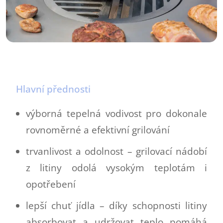
Hlavní přednosti
výborná tepelná vodivost pro dokonale
rovnoměrné a efektivní grilování
trvanlivost a odolnost – grilovací nádobí
z litiny odolá vysokým teplotám i
opotřebení
lepší chuť jídla – díky schopnosti litiny
absorbovat a udržovat teplo pomáhá