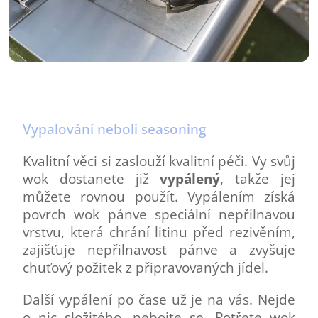
Vypalování neboli seasoning
Kvalitní věci si zaslouží kvalitní péči. Vy svůj
wok dostanete již
vypálený
, takže jej
můžete rovnou použít. Vypálením získá
povrch wok pánve speciální nepřilnavou
vrstvu, která chrání litinu před rezivěním,
zajišťuje nepřilnavost pánve a zvyšuje
chuťový požitek z připravovaných jídel.
Další vypálení po čase už je na vás. Nejde
o nic složitého, nebojte se. Potřete wok