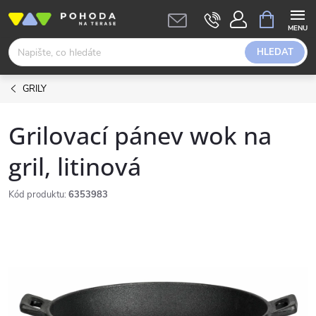
Přejít
NÁKUPNÍ
KOŠÍK
na
obsah
HLEDAT
GRILY
Grilovací pánev wok na
gril, litinová
Kód produktu:
6353983