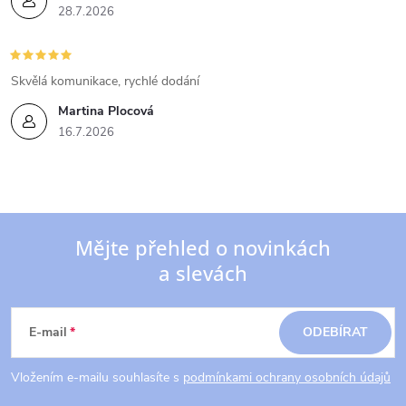
28.7.2026
Skvělá komunikace, rychlé dodání
Martina Plocová
16.7.2026
Mějte přehled o novinkách
a slevách
Z
á
E-mail
ODEBÍRAT
p
Vložením e-mailu souhlasíte s
podmínkami ochrany osobních údajů