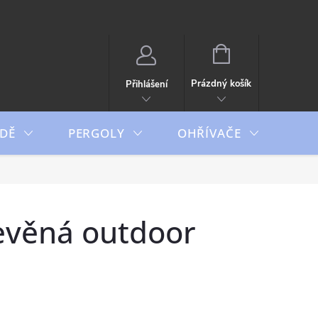
NÁKUPNÍ
KOŠÍK
Prázdný košík
Přihlášení
DĚ
PERGOLY
OHŘÍVAČE
BO
věná outdoor