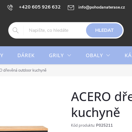
+420 605 926 632
info@pohodanaterase.cz
HLEDAT
TY
DÁREK
GRILY
OBALY
KÁ
 dřevěná outdoor kuchyně
ACERO dře
kuchyně
Kód produktu:
P025211