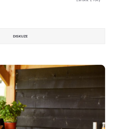
Záruka
:
2 roky
DISKUZE