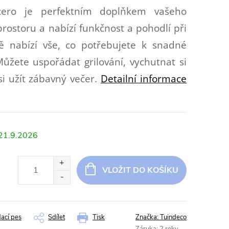
cero je perfektním doplňkem vašeho
ostoru a nabízí funkčnost a pohodlí při
ě nabízí vše, co potřebujete k snadné
Můžete uspořádat grilování, vychutnat si
i užít zábavný večer.
Detailní informace
21.9.2026
VLOŽIT DO KOŠÍKU
dací pes
Sdílet
Tisk
Značka:
Tuindeco