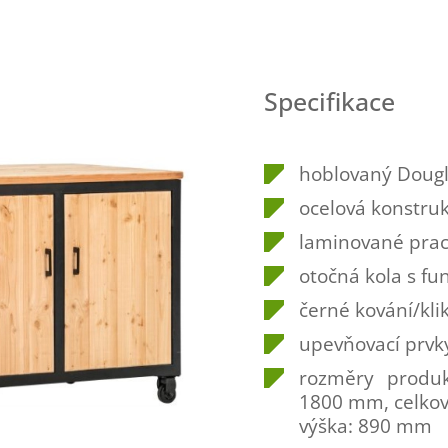
Specifikace
hoblovaný Dougl
ocelová konstru
laminované prac
otočná kola s fu
černé kování/kli
upevňovací prvky
rozměry produk
1800 mm, celkov
výška: 890 mm