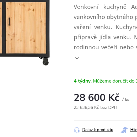
Venkovní kuchyně A
venkovního obytného pr
vaření venku. Kuchyn
přípravě jídla venku. 
rodinnou večeři nebo s
4 týdny
28 600 Kč
/ ks
23 636,36 Kč bez DPH
Měrná
cena:
Dotaz k produktu
Hlí