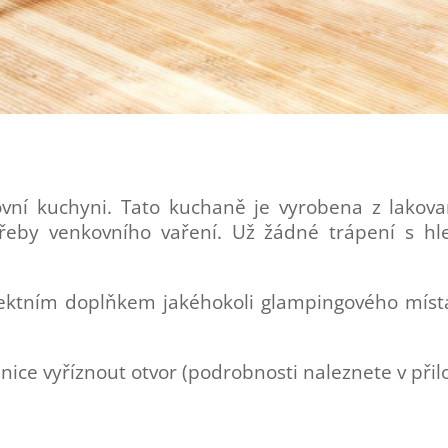
kovní kuchyni. Tato kuchaně je vyrobena z lak
řeby venkovního vaření. Už žádné trápení s hle
ektním doplňkem jakéhokoli glampingového míst
anice vyříznout otvor (podrobnosti naleznete v při