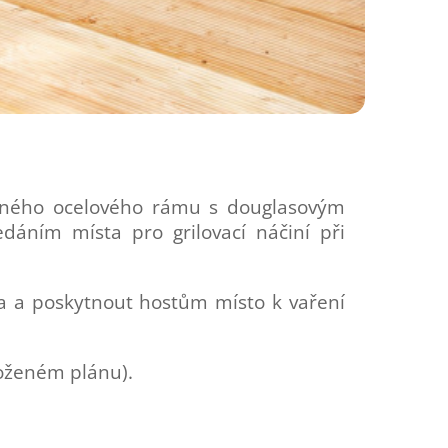
ovaného ocelového rámu s douglasovým
dáním místa pro grilovací náčiní při
a a poskytnout hostům místo k vaření
loženém plánu).