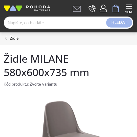
Přejít
NÁKUPNÍ
KOŠÍK
na
obsah
HLEDAT
Židle
Židle MILANE
580x600x735 mm
Kód produktu:
Zvolte variantu