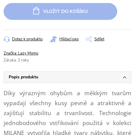
Měrná
cena:
VLOŽIT DO KOŠÍKU
Dotaz k produktu
Hlídací pes
Sdílet
Značka:
Lazy Momo
Záruka
:
2 roky
Popis produktu
Díky výrazným ohybům a měkkým tvarům
vypadají všechny kusy pevně a atraktivně a
zajišťují stabilitu a trvanlivost. Technologie
jednobodového vstřikování použitá v kolekci
MILANE vytvořila hladké tvary nábytku, které