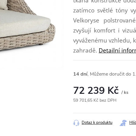
tkaná konstrukce dodá
zatímco světlé tóny vy
Velkoryse polstrovan
zvyšují komfort i viz
vyváženému vzhledu, k
zahradě.
Detailní info
14 dní
1
72 239 Kč
/ ks
59 701,65 Kč bez DPH
Měrná
cena:
Dotaz k produktu
Hlí