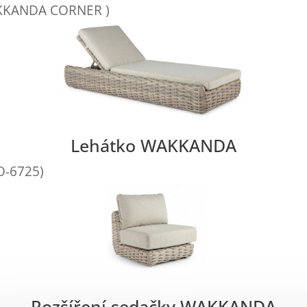
WAKKANDA CORNER )
Lehátko WAKKANDA
O-6725)
Rozšíření sedačky WAKKANDA