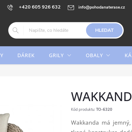
+420 605 926 632
info@pohodanaterase.cz
HLEDAT
TY
DÁREK
GRILY
OBALY
KÁ
WAKKANDA
Kód produktu:
TO-6320
Wakkanda má jemný, p