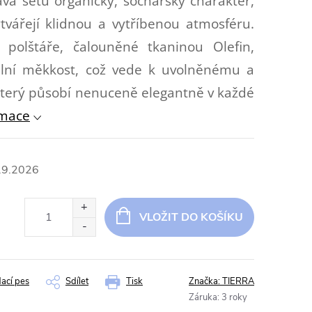
vá setu organický, sochařský charakter,
tvářejí klidnou a vytříbenou atmosféru.
é polštáře, čalouněné tkaninou Olefin,
uální měkkost, což vede k uvolněnému a
terý působí nenuceně elegantně v každé
rmace
.9.2026
VLOŽIT DO KOŠÍKU
dací pes
Sdílet
Tisk
Značka:
TIERRA
Záruka
:
3 roky