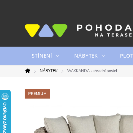
Přejít
na
obsah
STÍNENÍ
NÁBYTEK
PLO
NÁBYTEK
WAKKANDA zahradní postel
Domů
PREMIUM