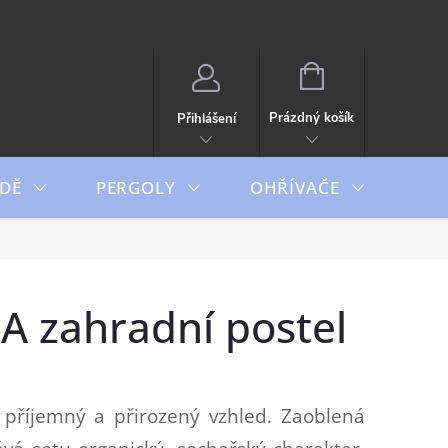
NÁKUPNÍ
KOŠÍK
Prázdný košík
Přihlášení
DĚ
PERGOLY
OHŘÍVAČE
BO
 zahradní postel
říjemný a přirozený vzhled. Zaoblená