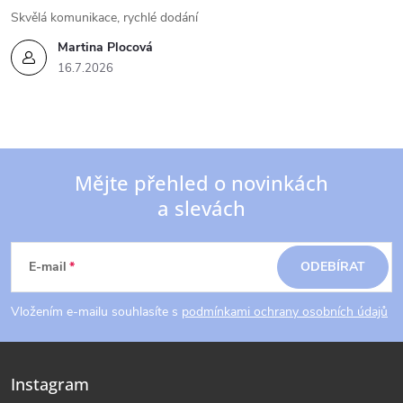
Skvělá komunikace, rychlé dodání
Martina Plocová
16.7.2026
Mějte přehled o novinkách
a slevách
Z
á
E-mail
ODEBÍRAT
p
Vložením e-mailu souhlasíte s
podmínkami ochrany osobních údajů
a
Instagram