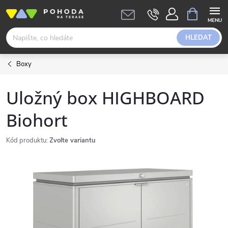
Přejít
NÁKUPNÍ
KOŠÍK
na
obsah
HLEDAT
Boxy
Uložný box HIGHBOARD
Biohort
Kód produktu:
Zvolte variantu