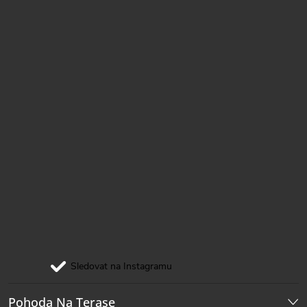
í
Sledovat na Instagramu
Pohoda Na Terase