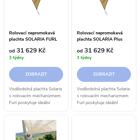
e
p
n
i
í
Rolovací nepromokavá
Rolovací nepromokavá
s
plachta SOLARIA FURL
plachta SOLARIA Plus
p
trojúhelník rovnostranný
FURL trojúhelník
31 629 Kč
31 629 Kč
od
od
p
rovnostranný
3 týdny
3 týdny
r
r
ZOBRAZIT
ZOBRAZIT
o
o
Voděodolná plachta Solaria
Voděodolná plachta Solaria
d
s rolovacím mechanizmem
s rolovacím mechanizmem
d
Furl poskytuje ideální
Furl poskytuje ideální
u
ochranu před deštěm. Toto
ochranu před deštěm. Toto
u
řešení je vhodné i když
řešení je vhodné i když
k
chcete mít během
chcete mít během
k
zamračených letních dnů v
zamračených letních dnů v
interiéru...
interiéru...