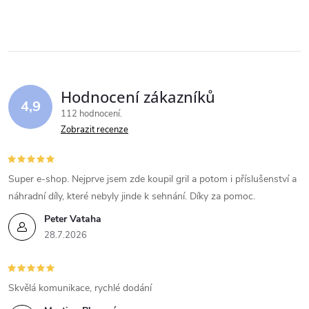
v
l
á
Hodnocení zákazníků
d
4,9
112 hodnocení
a
Zobrazit recenze
c
í
Super e-shop. Nejprve jsem zde koupil gril a potom i příslušenství a
náhradní díly, které nebyly jinde k sehnání. Díky za pomoc.
p
Peter Vataha
r
28.7.2026
v
k
Skvělá komunikace, rychlé dodání