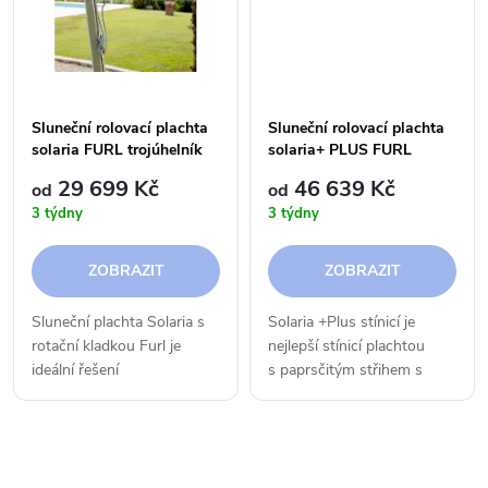
t
t
ů
ů
Sluneční rolovací plachta
Sluneční rolovací plachta
solaria FURL trojúhelník
solaria+ PLUS FURL
trojúhelník
29 699 Kč
46 639 Kč
od
od
3 týdny
3 týdny
ZOBRAZIT
ZOBRAZIT
Sluneční plachta Solaria s
Solaria +Plus stínicí je
rotační kladkou Furl je
nejlepší stínicí plachtou
ideální řešení
s paprsčitým střihem s
pro rychlé zavírání a
užšími díly a výztuhami
otvíraní plachty pomocí
Arroww+. Tato verze
dodané rolny. Prodyšná
s prodyšnou látkou
O
plachta je vyrobená z...
Meshnet® HDPE 320...