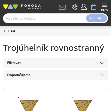
Přejít
NÁKUPNÍ
KOŠÍK
na
obsah
HLEDAT
FURL
Trojúhelník rovnostranný
Filtrovat
Ř
Doporučujeme
a
Nejlevnější
V
Nejdražší
z
ý
Abecedně