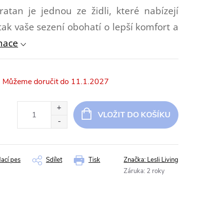
atan je jednou ze židli, které nabízejí
tak vaše sezení obohatí o lepší komfort a
rmace
11.1.2027
VLOŽIT DO KOŠÍKU
dací pes
Sdílet
Tisk
Značka:
Lesli Living
Záruka
:
2 roky