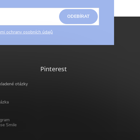
ODEBÍRAT
mi ochrany osobních údajů
Pinterest
kladené otázky
ázka
ogram
se Smile