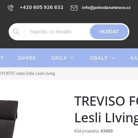
+420 605 926 632
info@pohodanaterase.cz
HLEDAT
TY
DÁREK
GRILY
OBALY
KÁ
FORTE ratan židle Lesli LIving
TREVISO F
Lesli LIvin
Kód produktu:
43400