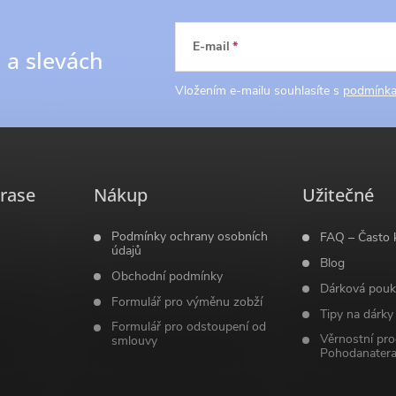
E-mail
h
a slevách
Vložením e-mailu souhlasíte s
podmínka
rase
Nákup
Užitečné
Podmínky ochrany osobních
FAQ – Často 
údajů
Blog
Obchodní podmínky
Dárková pouk
Formulář pro výměnu zobží
Tipy na dárky
Formulář pro odstoupení od
Věrnostní pr
smlouvy
Pohodanatera