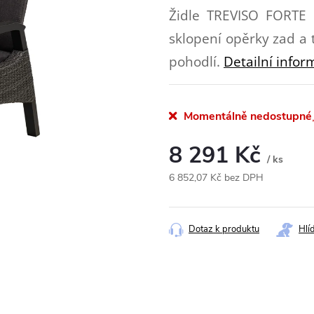
Židle TREVISO FORTE r
sklopení opěrky zad a 
pohodlí.
Detailní info
Momentálně nedostupné
8 291 Kč
/ ks
6 852,07 Kč bez DPH
Měrná
cena:
Dotaz k produktu
Hlí