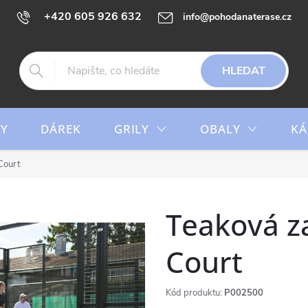
+420 605 926 632
info@pohodanaterase.cz
HLEDAT
TY
DÁREK
GRILY
OBALY
KÁ
Court
Teaková za
Court
Kód produktu:
P002500