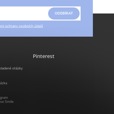
ODEBÍRAT
mi ochrany osobních údajů
Pinterest
kladené otázky
ázka
ogram
se Smile