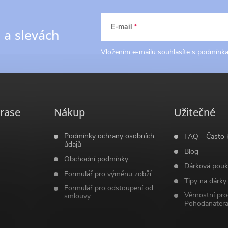
E-mail
h
a slevách
Vložením e-mailu souhlasíte s
podmínka
rase
Nákup
Užitečné
Podmínky ochrany osobních
FAQ – Často 
údajů
Blog
Obchodní podmínky
Dárková pouk
Formulář pro výměnu zobží
Tipy na dárky
Formulář pro odstoupení od
Věrnostní pr
smlouvy
Pohodanatera