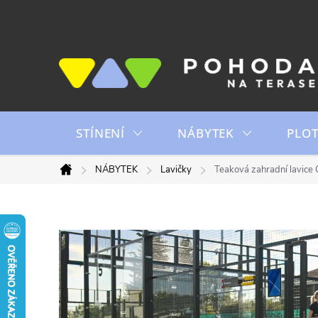
Přejít
na
obsah
STÍNENÍ
NÁBYTEK
PLO
NÁBYTEK
Lavičky
Teaková zahradní lavice 
Domů