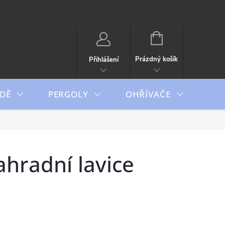
NÁKUPNÍ
KOŠÍK
Prázdný košík
Přihlášení
DĚ
PERGOLY
OHŘÍVAČE
BO
hradní lavice