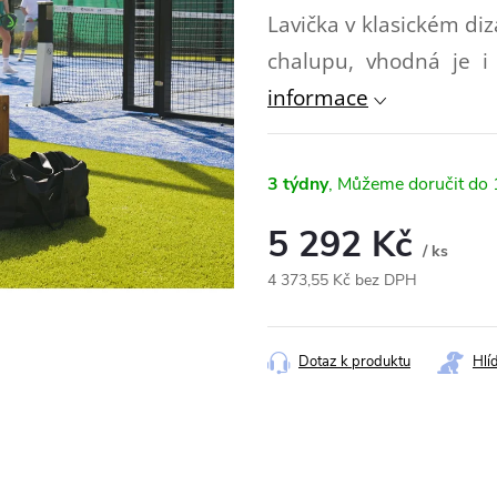
Lavička v klasickém diz
chalupu, vhodná je i 
informace
3 týdny
5 292 Kč
/ ks
4 373,55 Kč bez DPH
Měrná
cena:
Dotaz k produktu
Hlí