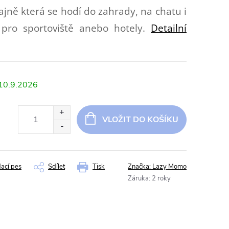
ajně která se hodí do zahrady, na chatu i
pro sportoviště anebo hotely.
Detailní
10.9.2026
VLOŽIT DO KOŠÍKU
dací pes
Sdílet
Tisk
Značka:
Lazy Momo
Záruka
:
2 roky