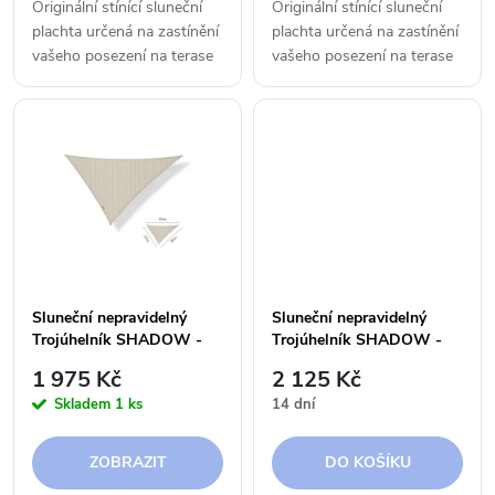
o
Originální stínící sluneční
Originální stínící sluneční
d
plachta určená na zastínění
plachta určená na zastínění
d
vašeho posezení na terase
vašeho posezení na terase
u
či v zahradě.
či v zahradě.
u
k
k
t
t
ů
ů
Sluneční nepravidelný
Sluneční nepravidelný
Trojúhelník SHADOW -
Trojúhelník SHADOW -
2,5 x 3,0 x 3,5 m - 250 g
2,5 x 3,0 x 3,5 m - 300 g
1 975 Kč
2 125 Kč
Skladem
1 ks
14 dní
ZOBRAZIT
DO KOŠÍKU