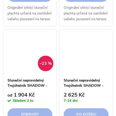
Originální stínící sluneční
Originální stínící sluneční
plachta určená na zastínění
plachta určená na zastínění
vašeho posezení na terase
vašeho posezení na terase
či v zahradě.
či v zahradě.
–23 %
Sluneční nepravidelný
Sluneční nepravidelný
Trojúhelník SHADOW -
Trojúhelník SHADOW -
3,5 x 4,0 x 4,5 m - 250g
3,5 x 4,0 x 4,5 m - 300g
1 904 Kč
2 625 Kč
od
Skladem
2 ks
7-14 dní
ZOBRAZIT
DO KOŠÍKU