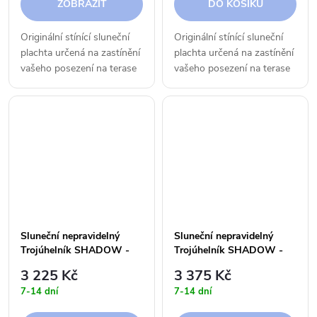
ZOBRAZIT
DO KOŠÍKU
Originální stínící sluneční
Originální stínící sluneční
plachta určená na zastínění
plachta určená na zastínění
vašeho posezení na terase
vašeho posezení na terase
či v zahradě.
či v zahradě.
Sluneční nepravidelný
Sluneční nepravidelný
Trojúhelník SHADOW -
Trojúhelník SHADOW -
5,0 x 5,5 x 6,0 m - 250 g
5,0 x 5,5 x 6,0 m - 300 g
3 225 Kč
3 375 Kč
7-14 dní
7-14 dní