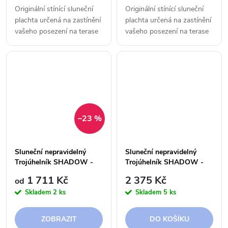
Originální stínící sluneční
Originální stínící sluneční
plachta určená na zastínění
plachta určená na zastínění
vašeho posezení na terase
vašeho posezení na terase
či v zahradě.
či v zahradě.
–23 %
Sluneční nepravidelný
Sluneční nepravidelný
Trojúhelník SHADOW -
Trojúhelník SHADOW -
3,0 x 3,5 x 4,0 m - 250 g
3,0 x 3,5 x 4,0 m - 300 g
1 711 Kč
2 375 Kč
od
Skladem
2 ks
Skladem
5 ks
ZOBRAZIT
DO KOŠÍKU