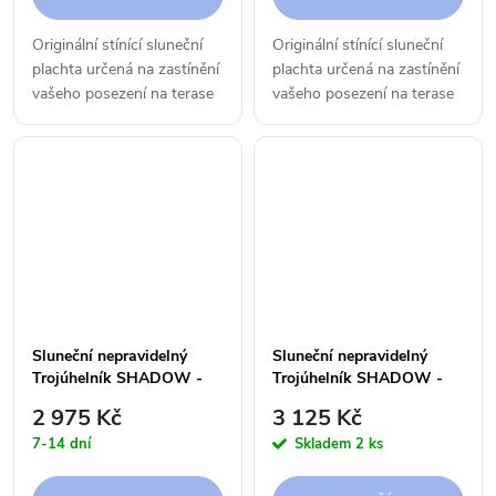
Originální stínící sluneční
Originální stínící sluneční
plachta určená na zastínění
plachta určená na zastínění
vašeho posezení na terase
vašeho posezení na terase
či v zahradě.
či v zahradě.
Sluneční nepravidelný
Sluneční nepravidelný
Trojúhelník SHADOW -
Trojúhelník SHADOW -
4,5 x 5,0 x 5,5 m - 250 g
4,5 x 5,0 x 5,5 m - 300 g
2 975 Kč
3 125 Kč
7-14 dní
Skladem
2 ks