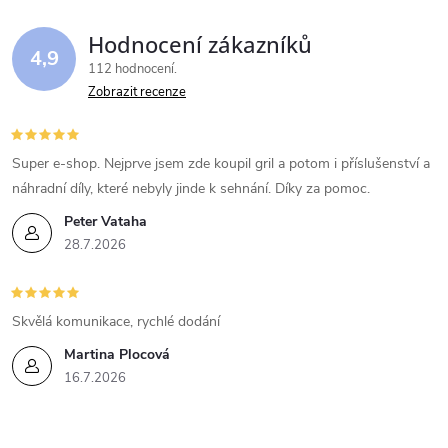
o
í
v
Hodnocení zákazníků
4,9
á
p
112 hodnocení
n
Zobrazit recenze
r
í
v
Super e-shop. Nejprve jsem zde koupil gril a potom i příslušenství a
k
náhradní díly, které nebyly jinde k sehnání. Díky za pomoc.
Peter Vataha
y
28.7.2026
v
ý
Skvělá komunikace, rychlé dodání
p
Martina Plocová
16.7.2026
i
s