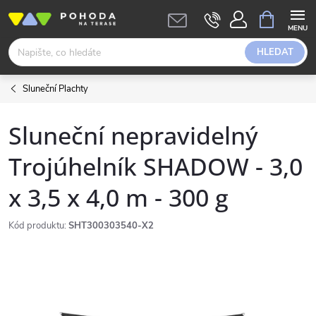
Přejít
NÁKUPNÍ
KOŠÍK
na
obsah
HLEDAT
Sluneční Plachty
Sluneční nepravidelný
Trojúhelník SHADOW - 3,0
x 3,5 x 4,0 m - 300 g
Kód produktu:
SHT300303540-X2