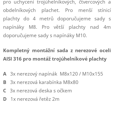
pro uchycení trojúhelníkových, čtvercových a
obdelníkových plachet. Pro menší stínicí
plachty do 4 metrů doporučujeme sady s
napínáky M8. Pro větší plachty nad 4m
doporučujeme sady s napínáky M10.
Kompletný montážní sada z nerezové oceli
AISI 316 pro montáž trojúhelníkové plachty
A
3x nerezový napínák M8x120 / M10x155
B
3x nerezová karabínka M8x80
C
3x nerezová deska s očkem
D
1x nerezová řetěz 2m