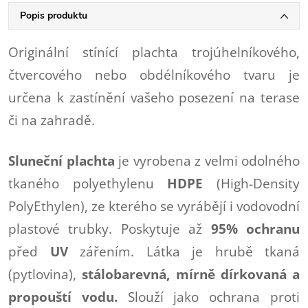
Popis produktu
Originální stínící plachta trojúhelníkového,
čtvercového nebo obdélníkového tvaru je
určena k zastínění vašeho posezení na terase
či na zahradě.
Sluneční plachta
je vyrobena z velmi odolného
tkaného polyethylenu
HDPE
(High-Density
PolyEthylen), ze kterého se vyrábějí i vodovodní
plastové trubky. Poskytuje až
95% ochranu
před
UV
zářením. Látka je hrubě tkaná
(pytlovina),
stálobarevná, mírně dírkovaná a
propouští vodu.
Slouží jako ochrana proti