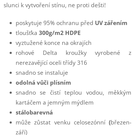
slunci k vytvoření stínu, ne proti dešti!
poskytuje 95% ochranu před
UV
zářením
tloušťka
300g/m2 HDPE
vyztužené konce na okrajích
rohové Delta kroužky vyrobené z
nerezavějící oceli třídy 316
snadno se instaluje
odolná vůči plísním
snadno se čistí teplou vodou, měkkým
kartáčem a jemným mýdlem
stálobarevná
může zůstat venku celosezónní
(
březen-
září)