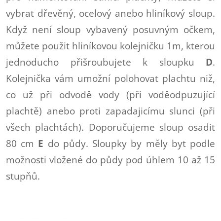
vybrat dřevěný, ocelový anebo hliníkový sloup.
Když není sloup vybavený posuvným očkem,
můžete použit hliníkovou kolejničku 1m, kterou
jednoducho přišroubujete k sloupku
D
.
Kolejnička vám umožní polohovat plachtu niž,
co už při odvodě vody (při voděodpuzující
plachtě) anebo proti zapadajicímu slunci (při
všech plachtách).
Doporučujeme sloup osadit
80 cm
E
do půdy. Sloupky by měly byt podle
možnosti vložené do půdy pod úhlem 10 až 15
stupňů.