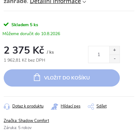
zahradě
.
Detailní informace
Skladem
5 ks
10.8.2026
2 375 Kč
/ ks
1 962,81 Kč bez DPH
Měrná
cena:
VLOŽIT DO KOŠÍKU
Dotaz k produktu
Hlídací pes
Sdílet
Značka:
Shadow Comfort
Záruka
:
5 rokov