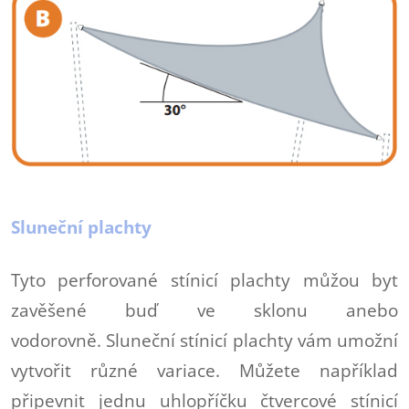
Sluneční plachty
Tyto perforované stínicí plachty můžou byt
zavěšené buď ve sklonu anebo
vodorovně. Sluneční stínicí plachty vám umožní
vytvořit různé variace. Můžete například
připevnit jednu uhlopříčku čtvercové stínicí