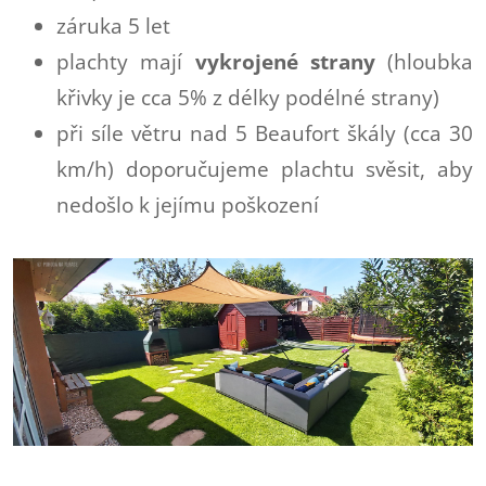
záruka 5 let
plachty mají
vykrojené strany
(hloubka
křivky je cca 5% z délky podélné strany)
při síle větru nad 5 Beaufort škály (cca 30
km/h) doporučujeme plachtu svěsit, aby
nedošlo k jejímu poškození