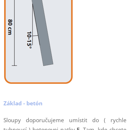
Základ - betón
Sloupy doporučujeme umístit do ( rychle
tuhnoucí ) betonovej patky
F
. Tam, kde chcete