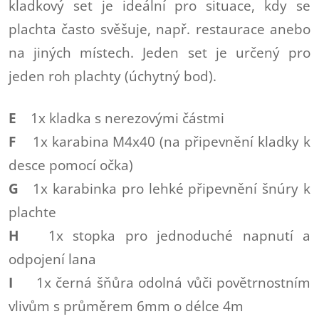
kladkový set je ideální pro situace, kdy se
plachta často svěšuje, např. restaurace anebo
na jiných místech. Jeden set je určený pro
jeden roh plachty (úchytný bod).
E
1x kladka s nerezovými částmi
F
1x karabina M4x40 (na připevnění kladky k
desce pomocí očka)
G
1x karabinka pro lehké připevnění šnúry k
plachte
H
1x stopka pro jednoduché napnutí a
odpojení lana
I
1x černá šňůra odolná vůči povětrnostním
vlivům s průměrem 6mm o délce 4m