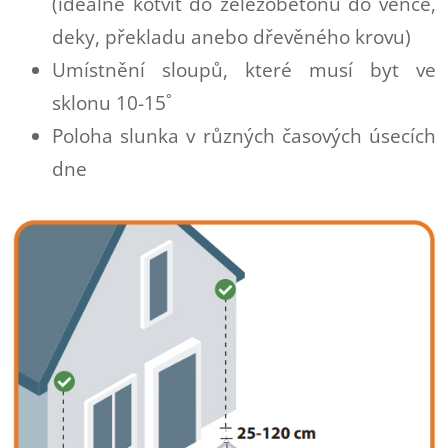
(ideálně kotvit do železobetónu do věnce,
deky, překladu anebo dřevěného krovu)
Umístnění sloupů, které musí byt ve
sklonu 10-15˚
Poloha slunka v různých časových úsecích
dne