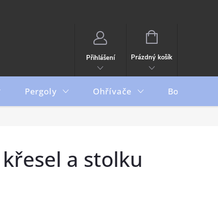
NÁKUPNÍ
KOŠÍK
Prázdný košík
Přihlášení
Pergoly
Ohřívače
Boxy
 křesel a stolku