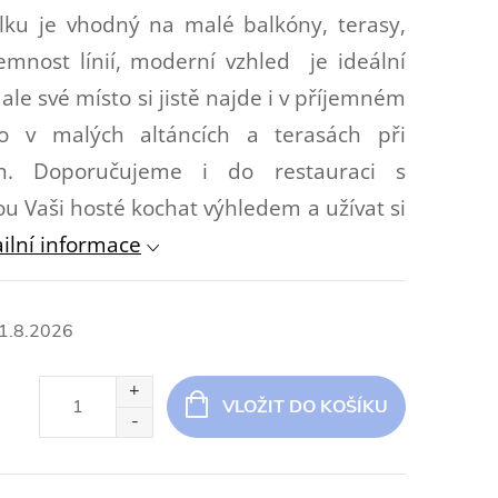
olku je vhodný na malé balkóny, terasy,
emnost línií, moderní vzhled je ideální
le své místo si jistě najde i v příjemném
o v malých altáncích a terasách při
. Doporučujeme i do restauraci s
 Vaši hosté kochat výhledem a užívat si
ilní informace
1.8.2026
VLOŽIT DO KOŠÍKU