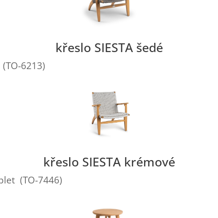
křeslo SIESTA šedé
t (TO-6213)
křeslo SIESTA krémové
plet (TO-7446)