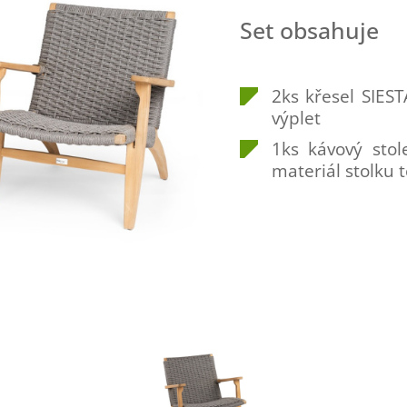
Set obsahuje
2ks křesel SIES
výplet
1ks kávový sto
materiál stolku 