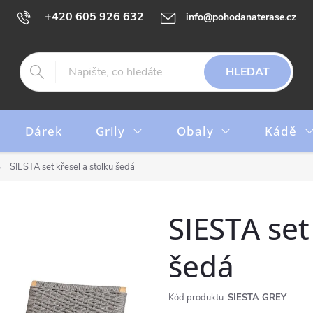
+420 605 926 632
info@pohodanaterase.cz
HLEDAT
Dárek
Grily
Obaly
Kádě
SIESTA set křesel a stolku šedá
SIESTA set
šedá
Kód produktu:
SIESTA GREY