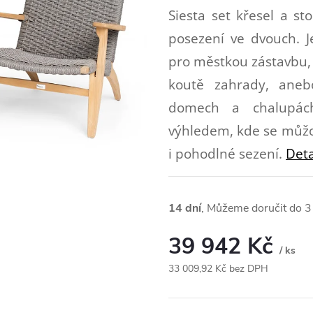
Siesta set křesel a st
posezení ve dvouch. J
pro městkou zástavbu, a
koutě zahrady, aneb
domech a chalupách
výhledem, kde se můžou
i pohodlné sezení.
Deta
14 dní
3
39 942 Kč
/ ks
33 009,92 Kč bez DPH
Měrná
cena: