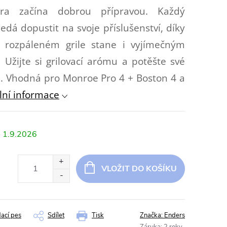
ra začína dobrou přípravou. Každý
edá dopustit na svoje příslušenství, díky
 rozpáleném grile stane i vyjímečným
Užijte si grilovací arómu a potěšte své
. Vhodná pro Monroe Pro 4 + Boston 4 a
lní informace
1.9.2026
VLOŽIT DO KOŠÍKU
dací pes
Sdílet
Tisk
Značka:
Enders