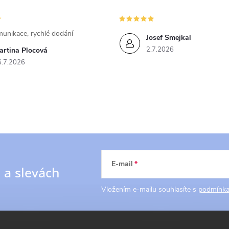
unikace, rychlé dodání
Josef Smejkal
2.7.2026
artina Plocová
6.7.2026
E-mail
h
a slevách
Vložením e-mailu souhlasíte s
podmínka