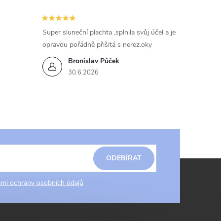
Super sluneční plachta ,splnila svůj účel a je
opravdu pořádně přišitá s nerez.oky
Bronislav Půček
30.6.2026
ODEBÍRAT
mi ochrany osobních údajů