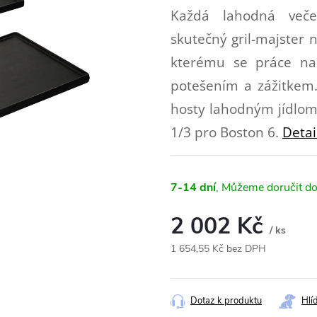
Každá lahodná veče
skutečný gril-majster n
kterému se práce na
potešením a zážitkem. 
hosty lahodným jídlom
1/3 pro Boston 6.
Detai
7-14 dní
2 002 Kč
/ ks
1 654,55 Kč bez DPH
Měrná
cena:
Dotaz k produktu
Hlí