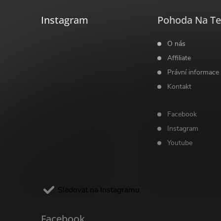
a
Instagram
Pohoda Na Te
t
O nás
Affiliate
í
Právní informace
Kontakt
Facebook
Instagram
Youtube
Sledovat na Instagramu
Facebook