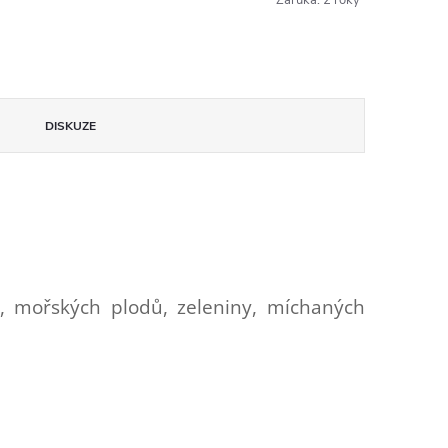
Záruka
:
2 roky
DISKUZE
t, mořských plodů, zeleniny, míchaných