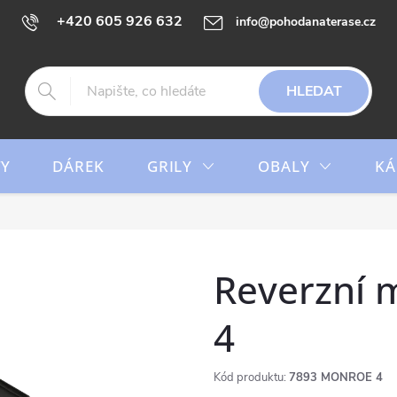
+420 605 926 632
info@pohodanaterase.cz
HLEDAT
TY
DÁREK
GRILY
OBALY
KÁ
Reverzní 
4
Kód produktu:
7893 MONROE 4