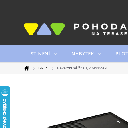
Přejít
na
obsah
STÍNENÍ
NÁBYTEK
PLO
GRILY
Reverzní mřížka 1/2 Monroe 4
Domů