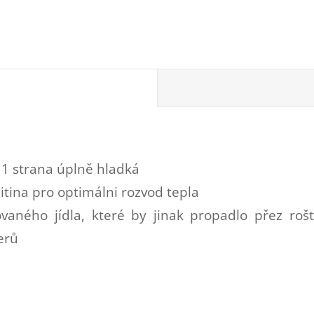
 1 strana úplně hladká
litina pro optimálni rozvod tepla
ovaného jídla, které by jinak propadlo přez roš
erů