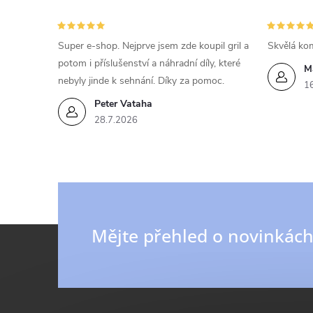
Super e-shop. Nejprve jsem zde koupil gril a
Skvělá kom
potom i příslušenství a náhradní díly, které
M
nebyly jinde k sehnání. Díky za pomoc.
1
Peter Vataha
28.7.2026
Z
Mějte přehled o novinkác
á
p