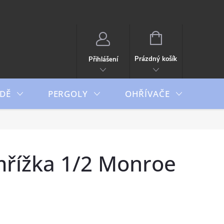
NÁKUPNÍ
KOŠÍK
Prázdný košík
Přihlášení
DĚ
PERGOLY
OHŘÍVAČE
BO
mřížka 1/2 Monroe