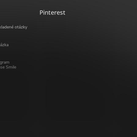
Pinterest
kladené otázky
ázka
ogram
se Smile