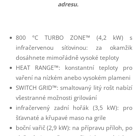
adresu.
800 °C TURBO ZONE™ (4,2 kW) s
infračervenou síťovinou: za okamžik
dosáhnete mimořádně vysoké teploty
HEAT RANGE™: konstantní teploty pro
vaření na nízkém anebo vysokém plameni
SWITCH GRID™: smaltovaný litý rošt nabízí
všestranné možnosti grilování
infračervený zadní hořák (3,5 kW): pro
šťavnaté a křupavé maso na grile
boční vařič (2,9 kW): na přípravu příloh, po