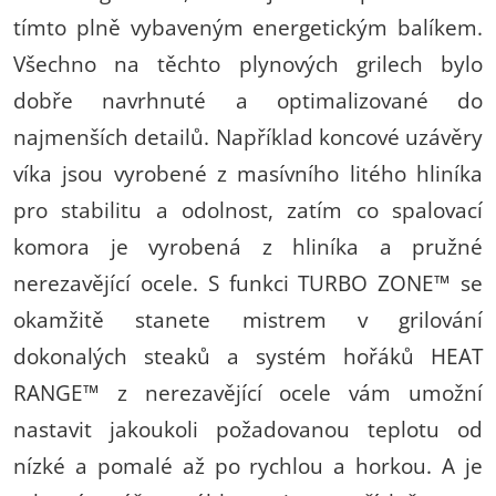
tímto plně vybaveným energetickým balíkem.
Všechno na těchto plynových grilech bylo
dobře navrhnuté a optimalizované do
najmenších detailů. Například koncové uzávěry
víka jsou vyrobené z masívního litého hliníka
pro stabilitu a odolnost, zatím co spalovací
komora je vyrobená z hliníka a pružné
nerezavějící ocele. S funkci TURBO ZONE™ se
okamžitě stanete mistrem v grilování
dokonalých steaků a systém hořáků HEAT
RANGE™ z nerezavějící ocele vám umožní
nastavit jakoukoli požadovanou teplotu od
nízké a pomalé až po rychlou a horkou. A je