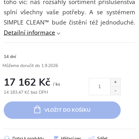
toho víc: náš rozsáhly sortiment příslušenstva
splní všechny vaše potřeby. A se systémem
SIMPLE CLEAN™ bude čistění též jednoduché.
Detailní informace
14 dní
1.9.2026
17 162 Kč
/ ks
14 183,47 Kč bez DPH
Měrná
cena:
VLOŽIT DO KOŠÍKU
Dotaz k produktu
Hlídací pes
Sdílet