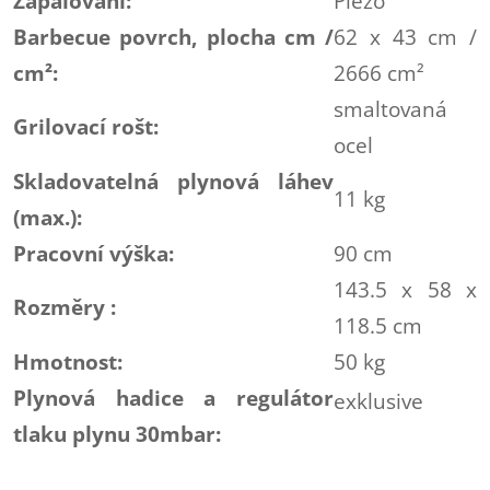
Zapalování:
Piezo
Barbecue povrch, plocha cm /
62 x 43 cm /
cm²:
2666 cm²
smaltovaná
Grilovací rošt:
ocel
Skladovatelná plynová láhev
11 kg
(max.):
Pracovní výška:
90 cm
143.5 x 58 x
Rozměry :
118.5 cm
Hmotnost:
50 kg
Plynová hadice a regulátor
exklusive
tlaku plynu 30mbar: