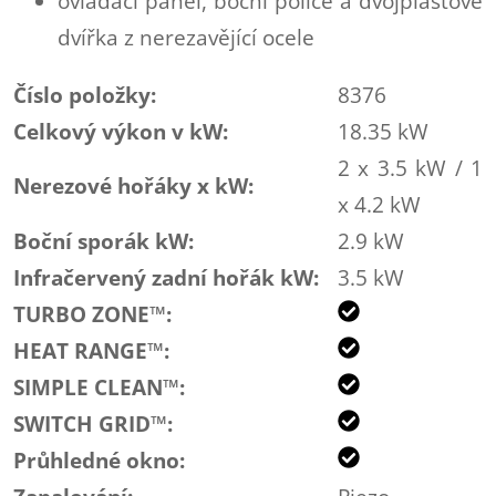
ovládací panel, boční police a dvojplášťové
dvířka z nerezavějící ocele
Číslo položky:
8376
Celkový výkon v kW:
18.35 kW
2 x 3.5 kW / 1
Nerezové hořáky x kW:
x 4.2 kW
Boční sporák kW:
2.9 kW
Infračervený zadní hořák kW:
3.5 kW
TURBO ZONE™:
HEAT RANGE™:
SIMPLE CLEAN™:
SWITCH GRID™:
Průhledné okno: