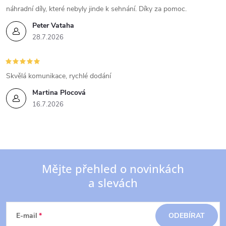
náhradní díly, které nebyly jinde k sehnání. Díky za pomoc.
Peter Vataha
28.7.2026
Skvělá komunikace, rychlé dodání
Martina Plocová
16.7.2026
Mějte přehled o novinkách
a slevách
Z
á
E-mail
ODEBÍRAT