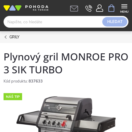
Přejít
NÁKUPNÍ
KOŠÍK
na
obsah
HLEDAT
GRILY
Plynový gril MONROE PRO
3 SIK TURBO
Kód produktu:
837633
NÁŠ TIP