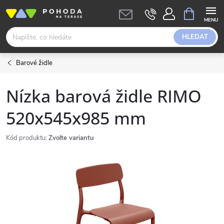
Přejít
NÁKUPNÍ
KOŠÍK
na
obsah
HLEDAT
Barové židle
Nízka barová židle RIMO
520x545x985 mm
Kód produktu:
Zvolte variantu