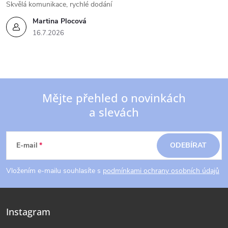
Skvělá komunikace, rychlé dodání
Martina Plocová
16.7.2026
Mějte přehled o novinkách
a slevách
Z
á
E-mail
ODEBÍRAT
p
Vložením e-mailu souhlasíte s
podmínkami ochrany osobních údajů
a
Instagram
t