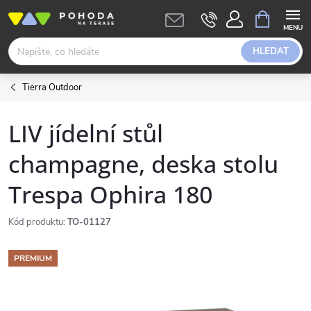
Přejít
NÁKUPNÍ
KOŠÍK
na
obsah
HLEDAT
Tierra Outdoor
LIV jídelní stůl
champagne, deska stolu
Trespa Ophira 180
Kód produktu:
TO-01127
PREMIUM