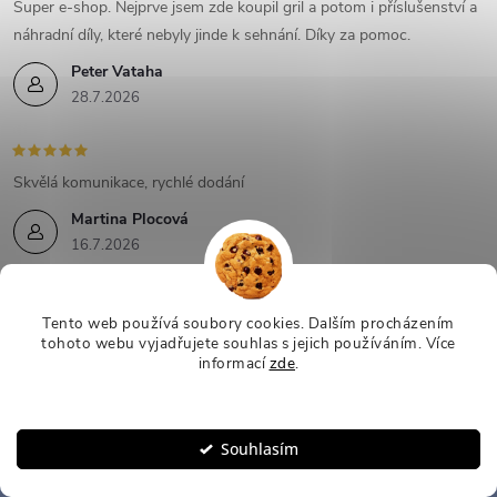
Super e-shop. Nejprve jsem zde koupil gril a potom i příslušenství a
náhradní díly, které nebyly jinde k sehnání. Díky za pomoc.
Peter Vataha
28.7.2026
Skvělá komunikace, rychlé dodání
Martina Plocová
16.7.2026
Tento web používá soubory cookies. Dalším procházením
tohoto webu vyjadřujete souhlas s jejich používáním.
Více
informací
zde
.
Mějte přehled o novinkách
Nastavení
a slevách
Z
Souhlasím
á
E-mail
ODEBÍRAT