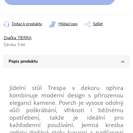
Dotaz k produktu
Hlídací pes
Sdílet
Značka:
TIERRA
Záruka
:
5 let
Popis produktu
Jídelní stůl Trespa v dekoru ophira
kombinuje moderní design s přirozenou
elegancí kamene. Povrch je vysoce odolný
vůči poškrábání, vlhkosti i běžnému
opotřebení, takže je ideální pro
každodenní používání. Jemná kresba
ophiry dodává stolu luxusní a nadčasový