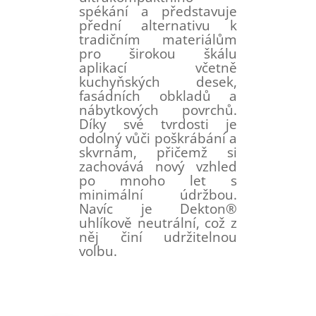
spékání a představuje
přední alternativu k
tradičním materiálům
pro širokou škálu
aplikací včetně
kuchyňských desek,
fasádních obkladů a
nábytkových povrchů.
Díky své tvrdosti je
odolný vůči poškrábání a
skvrnám, přičemž si
zachovává nový vzhled
po mnoho let s
minimální údržbou.
Navíc je Dekton®
uhlíkově neutrální, což z
něj činí udržitelnou
volbu.