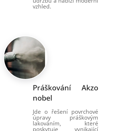
údržbu a nabízí moderní
vzhled.
Práškování Akzo
nobel
Jde o řešení povrchové
úpravy práškovým
lakováním, které
poskytuje vynikající