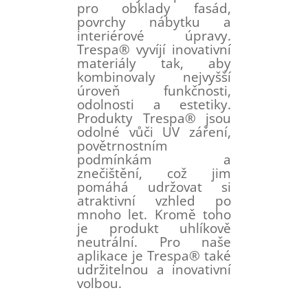
pro obklady fasád,
povrchy nábytku a
interiérové ​​úpravy.
Trespa® vyvíjí inovativní
materiály tak, aby
kombinovaly nejvyšší
úroveň funkčnosti,
odolnosti a estetiky.
Produkty Trespa® jsou
odolné vůči UV záření,
povětrnostním
podmínkám a
znečištění, což jim
pomáhá udržovat si
atraktivní vzhled po
mnoho let. Kromě toho
je produkt uhlíkově
neutrální. Pro naše
aplikace je Trespa® také
udržitelnou a inovativní
volbou.