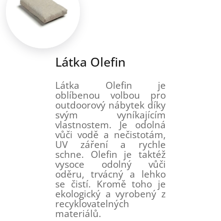
Látka Olefin
Látka Olefin je
oblíbenou volbou pro
outdoorový nábytek díky
svým vyníkajícím
vlastnostem. Je odolná
vůči vodě a nečistotám,
UV záření a rychle
schne. Olefin je taktéž
vysoce odolný vůči
oděru, trvácný a lehko
se čistí. Kromě toho je
ekologický a vyrobený z
recyklovatelných
materiálů.