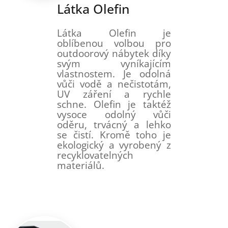
Látka Olefin
Látka Olefin je
oblíbenou volbou pro
outdoorový nábytek díky
svým vyníkajícím
vlastnostem. Je odolná
vůči vodě a nečistotám,
UV záření a rychle
schne. Olefin je taktéž
vysoce odolný vůči
oděru, trvácný a lehko
se čistí. Kromě toho je
ekologický a vyrobený z
recyklovatelných
materiálů.