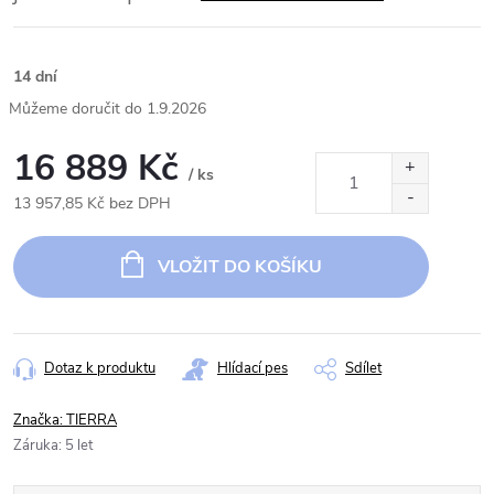
14 dní
1.9.2026
16 889 Kč
/ ks
13 957,85 Kč bez DPH
Měrná
cena:
VLOŽIT DO KOŠÍKU
Dotaz k produktu
Hlídací pes
Sdílet
Značka:
TIERRA
Záruka
:
5 let