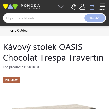
Přejít
NÁKUPNÍ
KOŠÍK
na
obsah
HLEDAT
Tierra Outdoor
Kávový stolek OASIS
Chocolat Trespa Travertin
Kód produktu:
TO-01010
PREMIUM