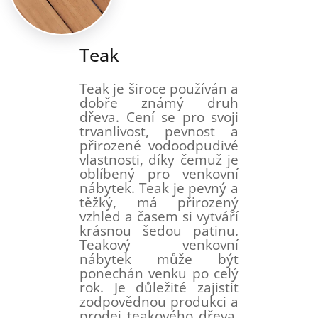
Teak
Teak je široce používán a
dobře známý druh
dřeva. Cení se pro svoji
trvanlivost, pevnost a
přirozené vodoodpudivé
vlastnosti, díky čemuž je
oblíbený pro venkovní
nábytek. Teak je pevný a
těžký, má přirozený
vzhled a časem si vytváří
krásnou šedou patinu.
Teakový venkovní
nábytek může být
ponechán venku po celý
rok. Je důležité zajistit
zodpovědnou produkci a
prodej teakového dřeva,