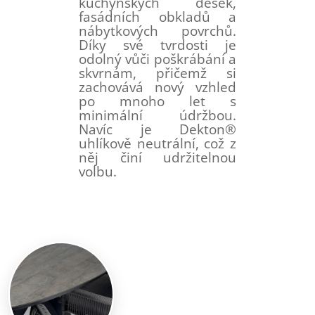
kuchyňských desek,
fasádních obkladů a
nábytkových povrchů.
Díky své tvrdosti je
odolný vůči poškrábání a
skvrnám, přičemž si
zachovává nový vzhled
po mnoho let s
minimální údržbou.
Navíc je Dekton®
uhlíkově neutrální, což z
něj činí udržitelnou
volbu.