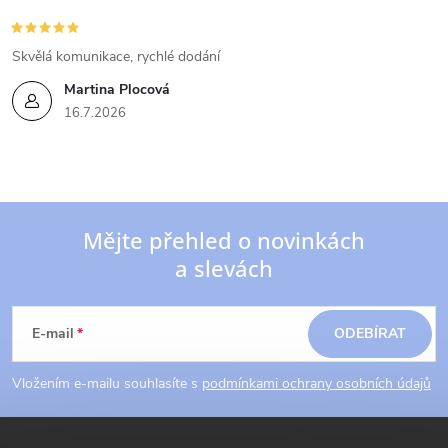
Skvělá komunikace, rychlé dodání
Martina Plocová
16.7.2026
Mějte přehled o novinkách
a slevách
Z
á
E-mail
ODEBÍRAT
p
Vložením e-mailu souhlasíte s
podmínkami ochrany osobních údajů
a