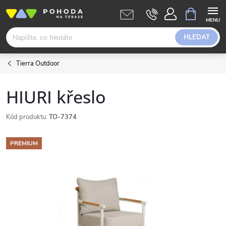
Přejít
NÁKUPNÍ
KOŠÍK
na
obsah
HLEDAT
Tierra Outdoor
HIURI křeslo
Kód produktu:
TO-7374
PREMIUM