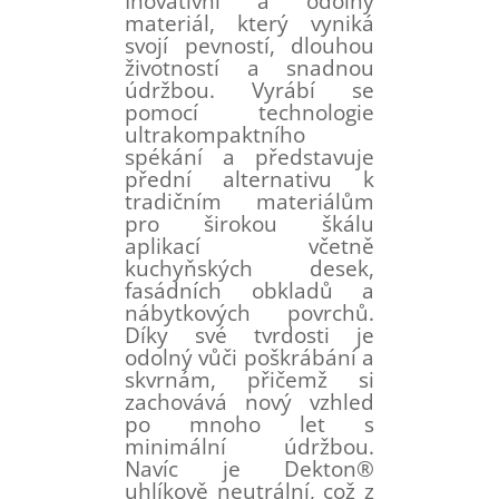
Inovativní a odolný
materiál, který vyniká
svojí pevností, dlouhou
životností a snadnou
údržbou. Vyrábí se
pomocí technologie
ultrakompaktního
spékání a představuje
přední alternativu k
tradičním materiálům
pro širokou škálu
aplikací včetně
kuchyňských desek,
fasádních obkladů a
nábytkových povrchů.
Díky své tvrdosti je
odolný vůči poškrábání a
skvrnám, přičemž si
zachovává nový vzhled
po mnoho let s
minimální údržbou.
Navíc je Dekton®
uhlíkově neutrální, což z