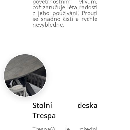
povětrnostním vlivům,
což zaručuje léta radosti
z jeho používání. Proutí
se snadno čistí a rychle
nevybledne.
Stolní deska
Trespa
Trespa® je přední