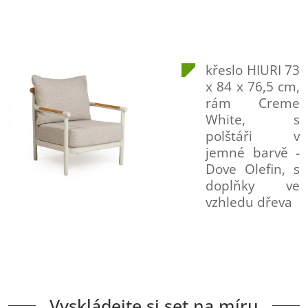
křeslo HIURI 73
x 84 x 76,5 cm,
rám Creme
White, s
polštáři v
jemné barvě -
Dove Olefin, s
doplňky ve
vzhledu dřeva
Vyskládejte si set na míru