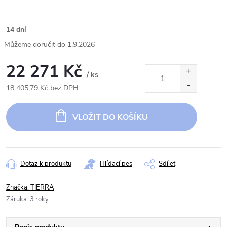
14 dní
1.9.2026
22 271 Kč
/ ks
18 405,79 Kč bez DPH
Měrná
cena:
VLOŽIT DO KOŠÍKU
Dotaz k produktu
Hlídací pes
Sdílet
Značka:
TIERRA
Záruka
:
3 roky