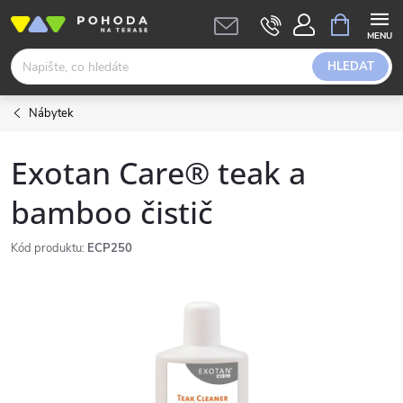
Přejít
NÁKUPNÍ
KOŠÍK
na
obsah
HLEDAT
Nábytek
Exotan Care® teak a
bamboo čistič
Kód produktu:
ECP250