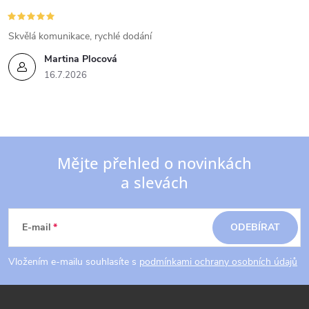
Skvělá komunikace, rychlé dodání
Martina Plocová
16.7.2026
Mějte přehled o novinkách
a slevách
Z
á
E-mail
ODEBÍRAT
p
Vložením e-mailu souhlasíte s
podmínkami ochrany osobních údajů
a