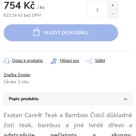
754 Kč
/ ks
623,14 Kč bez DPH
Měrná
cena:
VLOŽIT DO KOŠÍKU
Dotaz k produktu
Hlídací pes
Sdílet
Značka:
Exotan
Záruka
:
2 roky
Popis produktu
Exotan Care® Teak a Bamboo Čistič důkladně
čistí teak, bambus a jiné tvrdé dřevo a
odstraňuje nečistoty a skvrny.