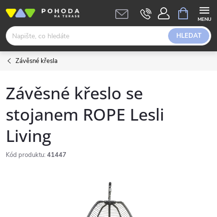
Přejít
NÁKUPNÍ
KOŠÍK
na
obsah
HLEDAT
Závěsné křesla
Závěsné křeslo se
stojanem ROPE Lesli
Living
Kód produktu:
41447