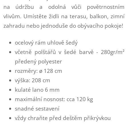
na údržbu a odolná vůči povětrnostním
vlivům.
Umístěte židli na terasu, balkon, zimní
zahradu nebo jednoduše do obývacího pokoje!
ocelový rám uhlově šedý
včetně polštářů v šedé barvě - 280gr/m²
předený polyester
rozměry: ø 128 cm
výška: 208 cm
kulaté lano 6 mm
maximální nosnost: cca 120 kg
snadné sestavení
vždy chraňte před deštěm přikrývkou