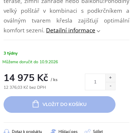
terase, zimní zahradě nebo balkónu!Pohodlný
velký polštář v kombinaci s podkrčníkem a
oválným tvarem křesla zajišťují optimální
komfort sezení.
Detailní informace
3 týdny
10.9.2026
14 975 Kč
/ ks
12 376,03 Kč bez DPH
Měrná
cena:
VLOŽIT DO KOŠÍKU
Dotaz k produktu
Hlídací pes
Sdílet