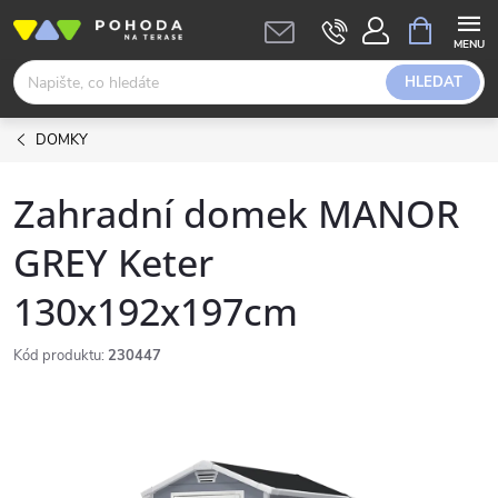
Přejít
NÁKUPNÍ
KOŠÍK
na
obsah
HLEDAT
DOMKY
Zahradní domek MANOR
GREY Keter
130x192x197cm
Kód produktu:
230447