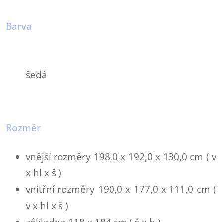
Barva
šedá
Rozměr
vnější rozměry
198,0 x
192,0 x
130,0 cm ( v
x hl x š )
vnitřní rozměry
190,0 x
177,0 x
111,0 cm (
v x hl x š )
základna 118 x 184 cm ( š x h )