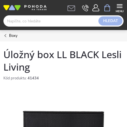
Přejít
NÁKUPNÍ
KOŠÍK
na
obsah
HLEDAT
Boxy
Úložný box LL BLACK Lesli
Living
Kód produktu:
41434