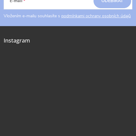
á
E-mail
ODEBÍRAT
p
Vložením e-mailu souhlasíte s
podmínkami ochrany osobních údajů
a
Instagram
t
í