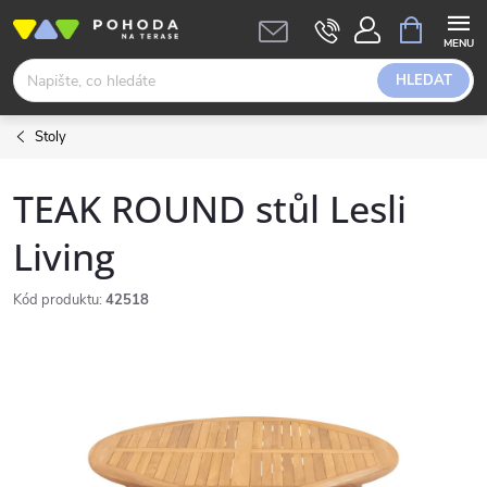
Přejít
NÁKUPNÍ
KOŠÍK
na
obsah
HLEDAT
Stoly
TEAK ROUND stůl Lesli
Living
Kód produktu:
42518