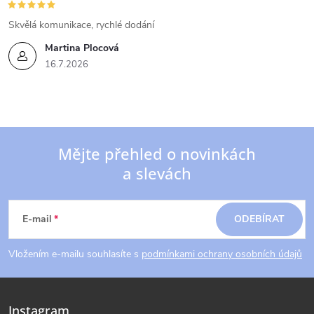
Skvělá komunikace, rychlé dodání
Martina Plocová
16.7.2026
Mějte přehled o novinkách
a slevách
Z
á
E-mail
ODEBÍRAT
p
Vložením e-mailu souhlasíte s
podmínkami ochrany osobních údajů
a
Instagram