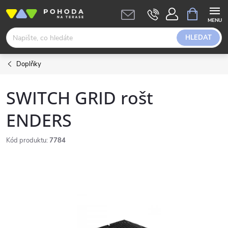
Přejít
NÁKUPNÍ
KOŠÍK
na
obsah
HLEDAT
Doplňky
SWITCH GRID rošt
ENDERS
Kód produktu:
7784