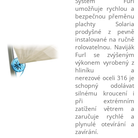
Systém Furl
umožňuje rychlou a
bezpečnou přeměnu
plachty Solaria
prodyšné z pevně
instalované na ručně
rolovatelnou. Naviják
Furl se zvýšeným
výkonem vyrobený z
hliníku a
nerezové
oceli 316 je
schopný odolávat
silnému kroucení i
při extrémním
zatížení větrem a
zaručuje rychlé a
plynulé otevírání a
zavírání.