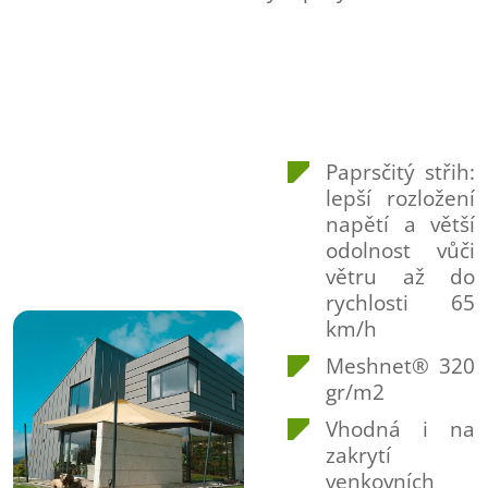
Paprsčitý střih:
lepší rozložení
napětí a větší
odolnost vůči
větru až do
rychlosti 65
km/h
Meshnet® 320
gr/m2
Vhodná i na
zakrytí
venkovních