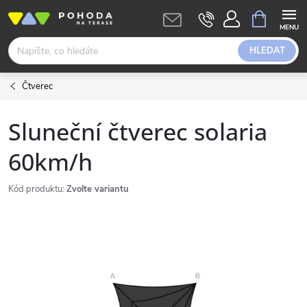
Přejít
NÁKUPNÍ
KOŠÍK
na
obsah
HLEDAT
Čtverec
Sluneční čtverec solaria
60km/h
Kód produktu:
Zvolte variantu