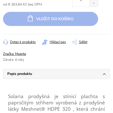
od
8 263,64 Kč
bez DPH
Měrná
cena:
VLOŽIT DO KOŠÍKU
Dotaz k produktu
Hlídací pes
Sdílet
Značka:
Maanta
Záruka
:
4 roky
Popis produktu
Solaria prodyšná je stínicí plachta s
paprsčitým střihem vyrobená z prodyšné
látky Meshnet® HDPE 320 , která chrání