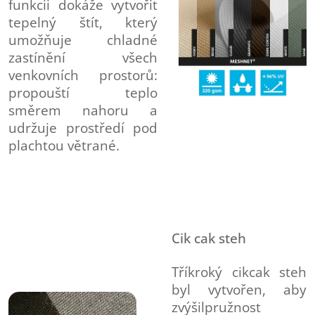
funkcii dokáže vytvořit
tepelný štít, který
umožňuje chladné
zastínění všech
venkovních prostorů:
propouští teplo
směrem nahoru a
udržuje prostředí pod
plachtou větrané.
Cik cak steh
Tříkroký cikcak steh
byl vytvořen, aby
zvýšilpružnost