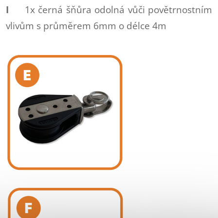
I
1x černá šňůra odolná vůči povětrnostním
vlivům s průměrem 6mm o délce 4m