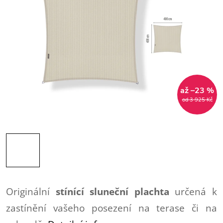
až –23 %
od 3 925 Kč
Originální
stínící sluneční plachta
určená k
zastínění vašeho posezení na terase či na