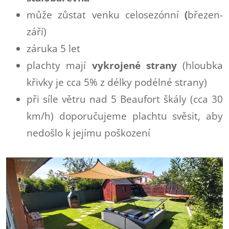
může zůstat venku celosezónní
(
březen-
září)
záruka 5 let
plachty mají
vykrojené strany
(hloubka
křivky je cca 5% z délky podélné strany)
při síle větru nad 5 Beaufort škály (cca 30
km/h) doporučujeme plachtu svěsit, aby
nedošlo k jejímu poškození