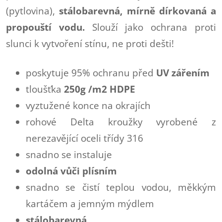
(pytlovina),
stálobarevná, mírně dírkovaná a
propouští vodu.
Slouží jako ochrana proti
slunci k vytvoření stínu, ne proti dešti!
poskytuje 95% ochranu před
UV
zářením
tloušťka
250g /m2 HDPE
vyztužené konce na okrajích
rohové Delta kroužky vyrobené z
nerezavějící oceli třídy 316
snadno se instaluje
odolná vůči plísním
snadno se čistí teplou vodou, měkkým
kartáčem a jemným mýdlem
stálobarevná