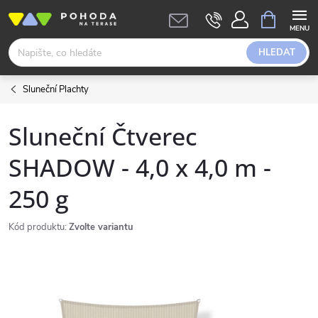
Přejít
NÁKUPNÍ
KOŠÍK
na
obsah
HLEDAT
Sluneční Plachty
Sluneční Čtverec
SHADOW - 4,0 x 4,0 m -
250 g
Kód produktu:
Zvolte variantu