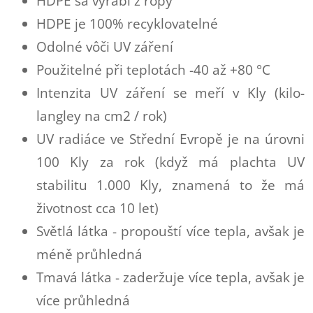
HDPE sa vyrábí z ropy
HDPE je 100% recyklovatelné
Od
olné vôči UV záření
Použitelné při teplotách -40 až +80 °C
Intenzita UV záření se meří v Kly (kilo-
langley na cm2 / rok)
UV radiáce ve Střední Evropě je na úrovni
100 Kly za rok (když má plachta UV
stabilitu 1.000 Kly, znamená to že má
životnost cca 10 let)
Světlá látka - propouští více tepla, avšak je
méně průhledná
Tmavá látka - zaderžuje více tepla, avšak je
více průhledná