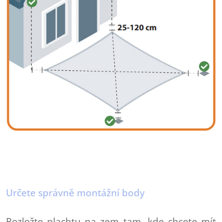
Určete správně montážní body
Rozložte plachtu na zem tam, kde chcete mít