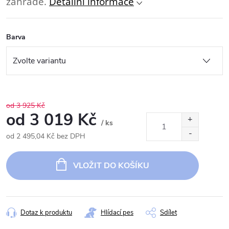
zahradě.
Detailní informace
Barva
od 3 925 Kč
od
3 019 Kč
/ ks
od
2 495,04 Kč
bez DPH
Měrná
cena:
VLOŽIT DO KOŠÍKU
Dotaz k produktu
Hlídací pes
Sdílet