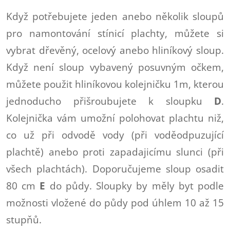
Když potřebujete jeden anebo několik sloupů
pro namontování stínicí plachty, můžete si
vybrat dřevěný, ocelový anebo hliníkový sloup.
Když není sloup vybavený posuvným očkem,
můžete použit hliníkovou kolejničku 1m, kterou
jednoducho přišroubujete k sloupku
D
.
Kolejnička vám umožní polohovat plachtu niž,
co už při odvodě vody (při voděodpuzující
plachtě) anebo proti zapadajicímu slunci (při
všech plachtách).
Doporučujeme sloup osadit
80 cm
E
do půdy. Sloupky by měly byt podle
možnosti vložené do půdy pod úhlem 10 až 15
stupňů
.