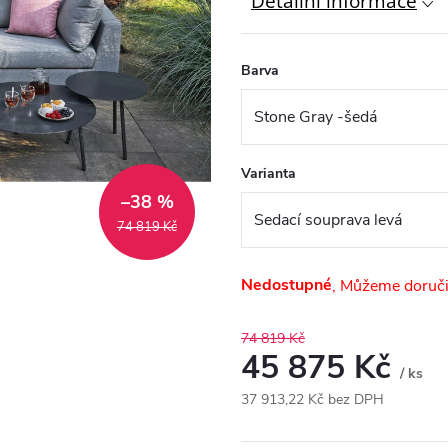
Detailní informace
Barva
Varianta
–38 %
74 819 Kč
Nedostupné
74 819 Kč
45 875 Kč
/ ks
37 913,22 Kč bez DPH
Měrná
cena: