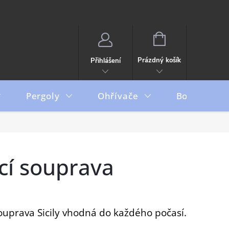
NÁKUPNÍ
KOŠÍK
Prázdný košík
Přihlášení
Pergoly
Ohřívače
Boxy
ací souprava
uprava Sicily vhodná do každého počasí.