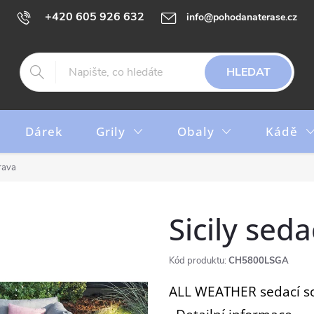
+420 605 926 632
info@pohodanaterase.cz
HLEDAT
Dárek
Grily
Obaly
Kádě
rava
Sicily sed
Kód produktu:
CH5800LSGA
ALL WEATHER sedací so