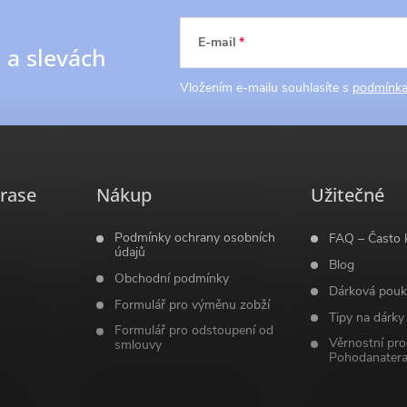
E-mail
h
a slevách
Vložením e-mailu souhlasíte s
podmínka
rase
Nákup
Užitečné
Podmínky ochrany osobních
FAQ – Často 
údajů
Blog
Obchodní podmínky
Dárková pouk
Formulář pro výměnu zobží
Tipy na dárky
Formulář pro odstoupení od
Věrnostní pr
smlouvy
Pohodanatera