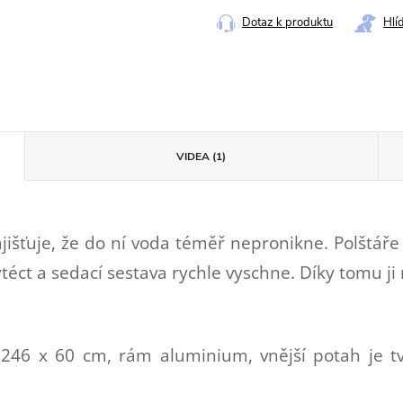
Dotaz k produktu
Hlí
VIDEA (1)
jišťuje, že do ní voda téměř nepronikne. Polštáře 
téct a sedací sestava rychle vyschne. Díky tomu j
 246 x 60 cm, rám aluminium, vnější potah je 