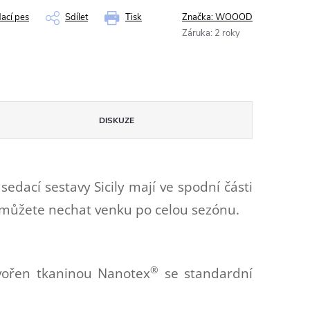
dací pes
Sdílet
Tisk
Značka:
WOOOD
Záruka
:
2 roky
DISKUZE
sedací sestavy Sicily mají ve spodní části
i můžete nechat venku po celou sezónu.
®
tvořen tkaninou Nanotex
se standardní