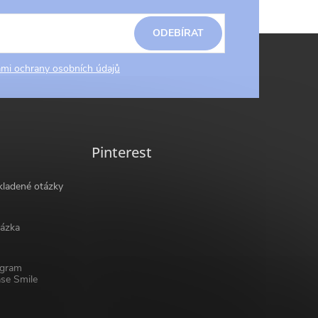
ODEBÍRAT
mi ochrany osobních údajů
Pinterest
kladené otázky
ázka
ogram
se Smile