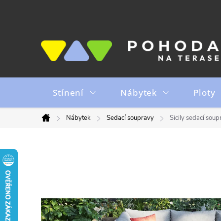
Přejít
na
obsah
Stínení
Nábytek
Ploty
Nábytek
Sedací soupravy
Sicily sedací soup
Domů