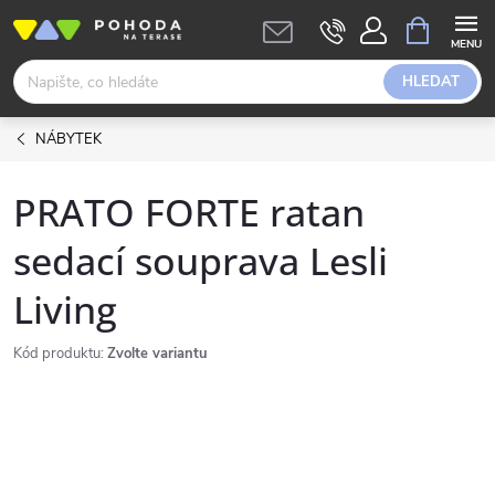
Přejít
NÁKUPNÍ
KOŠÍK
na
obsah
HLEDAT
NÁBYTEK
PRATO FORTE ratan
sedací souprava Lesli
Living
Kód produktu:
Zvolte variantu