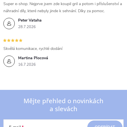
Super e-shop. Nejprve jsem zde koupil gril a potom i příslušenství a
náhradní díly, které nebyly jinde k sehnání. Díky za pomoc.
Peter Vataha
28.7.2026
Skvělá komunikace, rychlé dodání
Martina Plocová
16.7.2026
Mějte přehled o novinkách
a slevách
Z