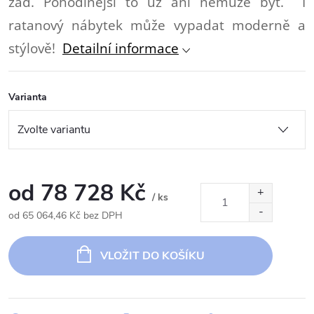
zad. Pohodlnejší to už ani nemůže být. I
ratanový nábytek může vypadat moderně a
stýlově!
Detailní informace
Varianta
od
78 728 Kč
/ ks
od
65 064,46 Kč
bez DPH
Měrná
cena:
VLOŽIT DO KOŠÍKU