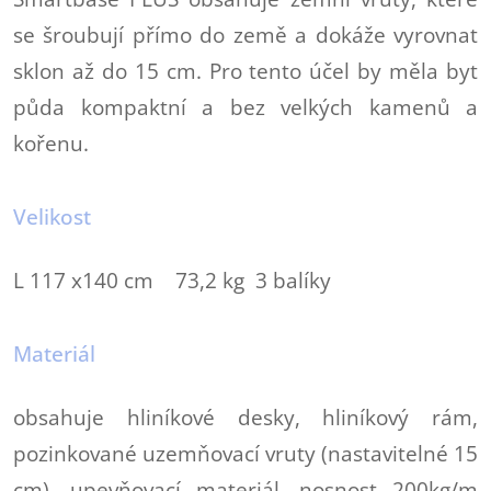
se šroubují přímo do země a dokáže vyrovnat
sklon až do 15 cm. Pro tento účel by měla byt
půda kompaktní a bez velkých kamenů a
kořenu.
Velikost
L 117 x140 cm 73,2 kg 3 balíky
Materiál
obsahuje hliníkové desky, hliníkový rám,
pozinkované uzemňovací vruty (nastavitelné 15
cm), upevňovací materiál, nosnost 200kg/m