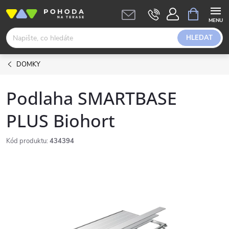
Přejít
NÁKUPNÍ
KOŠÍK
na
obsah
HLEDAT
DOMKY
Podlaha SMARTBASE
PLUS Biohort
Kód produktu:
434394