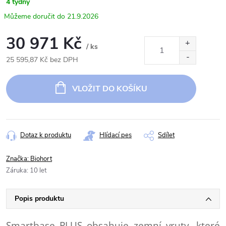
4 týdny
21.9.2026
30 971 Kč
/ ks
25 595,87 Kč bez DPH
Měrná
cena:
VLOŽIT DO KOŠÍKU
Dotaz k produktu
Hlídací pes
Sdílet
Značka:
Biohort
Záruka
:
10 let
Popis produktu
Smartbase PLUS obsahuje zemní vruty, které