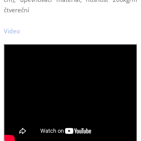
čtvereční
Video