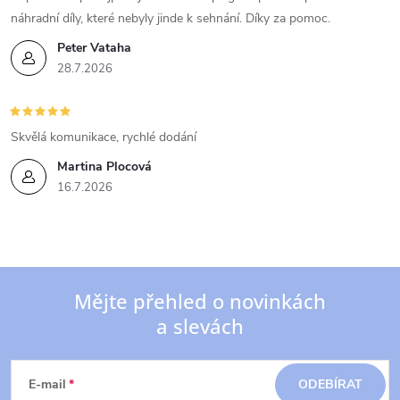
náhradní díly, které nebyly jinde k sehnání. Díky za pomoc.
Peter Vataha
28.7.2026
Skvělá komunikace, rychlé dodání
Martina Plocová
16.7.2026
Mějte přehled o novinkách
a slevách
Z
á
E-mail
ODEBÍRAT