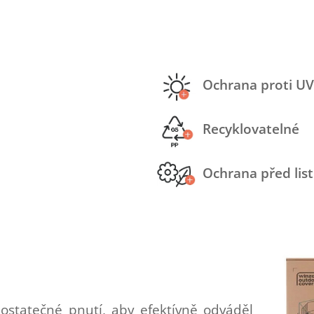
Ochrana proti UV
Recyklovatelné
Ochrana před lis
dostatečné pnutí, aby efektívně odváděl