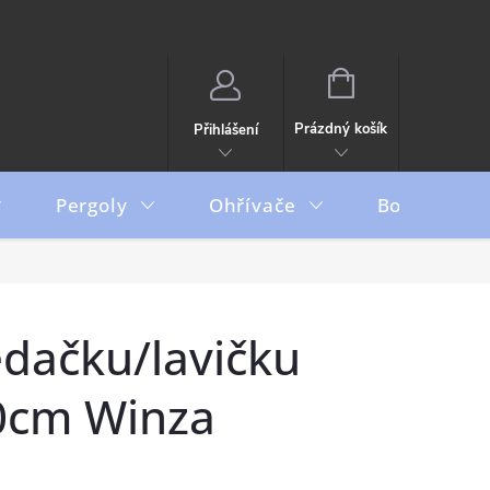
NÁKUPNÍ
KOŠÍK
Prázdný košík
Přihlášení
Pergoly
Ohřívače
Boxy
edačku/lavičku
0cm Winza