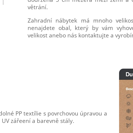
větrání.
Zahradní nábytek má mnoho velikos
nenajdete obal, který by vám vyhovov
velikost anebo nás kontaktujte a vyrob
dolné PP textílie s povrchovou úpravou a
 UV zářeení a barevně stály.