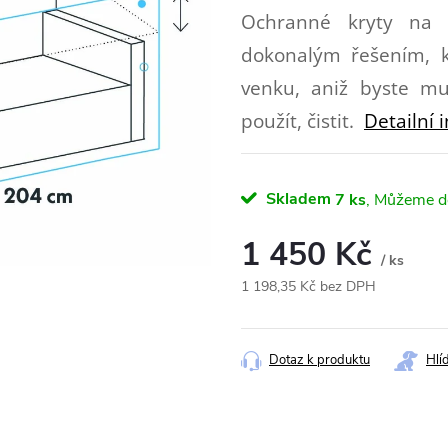
Ochranné kryty na 
dokonalým řešením, k
venku, aniž byste mu
použít, čistit.
Detailní 
Skladem
7 ks
1 450 Kč
/ ks
1 198,35 Kč bez DPH
Měrná
cena:
Dotaz k produktu
Hlí