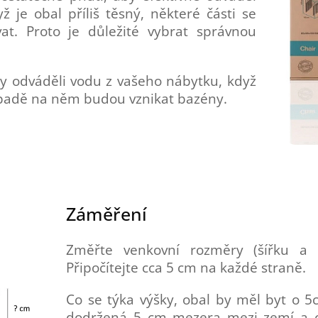
 je obal příliš těsný, některé části se
t. Proto je důležité vybrat správnou
y odváděli vodu z vašeho nábytku, když
padě na něm budou vznikat bazény.
Záměření
Změřte venkovní rozměry (šířku a 
Připočítejte cca 5 cm na každé straně.
Co se týka výšky, obal by měl byt o 5
dodržená 5 cm mezera mezi zemí a 