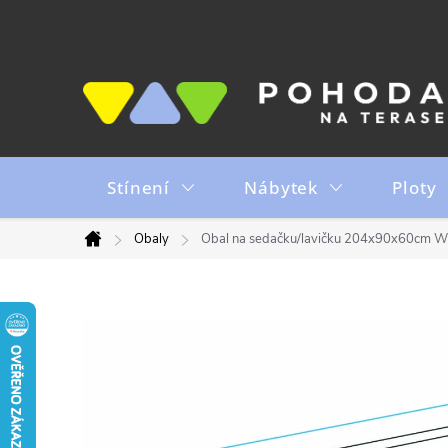
Přejít
na
obsah
Stínení
Nábytek
Ploty
Obaly
Obal na sedačku/lavičku 204x90x60cm W
Domů