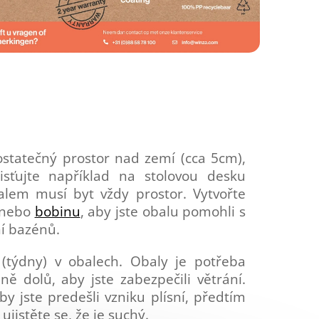
 dostatečný prostor nad zemí (cca 5cm),
sťujte například na stolovou desku
alem musí byt vždy prostor. Vytvořte
nebo
bobinu
, aby jste obalu pomohli s
ní bazénů.
(týdny) v obalech. Obaly je potřeba
ě dolů, aby jste zabezpečili větrání.
by jste predešli vzniku plísní, předtím
ujistěte se, že je suchý.