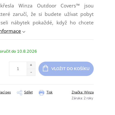
křesla Winza Outdoor Covers™ jsou
teré zaručí, že si budete užívat pobyt
seli nábytek pokaždé, když ho chcete
informace
10.8.2026
VLOŽIT DO KOŠÍKU
dací pes
Sdílet
Tisk
Značka:
Winza
Záruka
:
2 roky