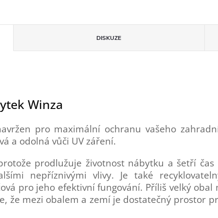
DISKUZE
bytek Winza
avržen pro maximální ochranu vašeho zahradní
avá a odolná vůči UV záření.
 protože prodlužuje životnost nábytku a šetří ča
šími nepříznivými vlivy. Je také recyklovateln
ová pro jeho efektivní fungování. Příliš velký obal
se, že mezi obalem a zemí je dostatečný prostor pr