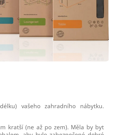
délku) vašeho zahradního nábytku.
cm kratší (ne až po zem). Měla by byt
obalem, aby bylo zabezpečené dobré