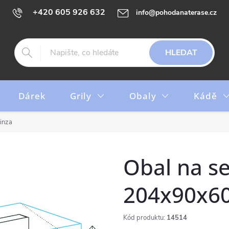
+420 605 926 632
info@pohodanaterase.cz
HLEDAT
Dárek
Grily
Obaly
Kádě
inza
Obal na s
204x90x6
Kód produktu:
14514