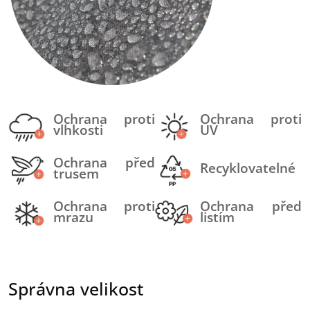
Ochrana proti
Ochrana proti
vlhkosti
UV
Ochrana před
Recyklovatelné
trusem
Ochrana proti
Ochrana před
mrazu
listím
Správna velikost