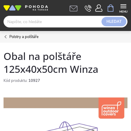
Přejít
NÁKUPNÍ
KOŠÍK
na
obsah
HLEDAT
Polstry a polštáře
Obal na polštáře
125x40x50cm Winza
Kód produktu:
10927