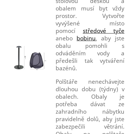
stolovou deskou a
obalem musí byt vždy
prostor. Vytvořte
vyvýšené místo
pomocí
středové tyče
anebo
bobinu
, aby jste
obalu pomohli s
odváděním vody a
předešli tak vytváření
bazénů.
Polštáře nenechávejte
dlouhou dobu (týdny) v
obalech. Obaly je
potřeba dávat ze
zahradního nábytku
pravidelně dolů, aby jste
zabezpečili větrání.
Obaly na polštaře