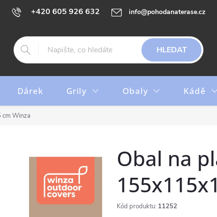
+420 605 926 632
info@pohodanaterase.cz
HLEDAT
Dárek
Grily
Obaly
Kádě
5 cm Winza
Obal na pl
155x115x1
Kód produktu:
11252