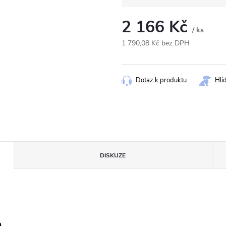
2 166 Kč
/ ks
1 790,08 Kč bez DPH
Měrná
cena:
Dotaz k produktu
Hlí
DISKUZE
a