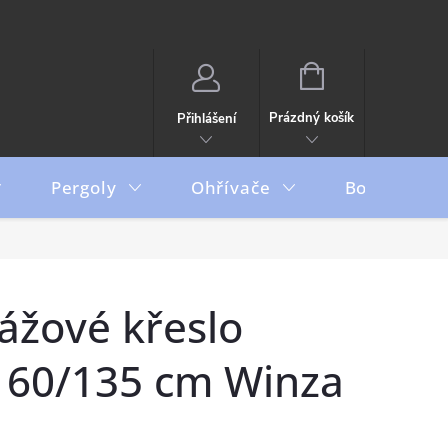
NÁKUPNÍ
KOŠÍK
Prázdný košík
Přihlášení
Pergoly
Ohřívače
Boxy
ážové křeslo
60/135 cm Winza