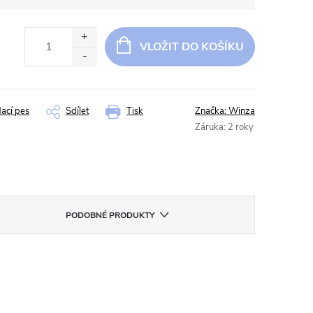
VLOŽIT DO KOŠÍKU
dací pes
Sdílet
Tisk
Značka:
Winza
Záruka
:
2 roky
PODOBNÉ PRODUKTY