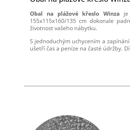
Obal na plážové křeslo Winza
je 
155x115x160/135 cm dokonale padne 
životnost vašeho nábytku.
S jednoduchým uchycením a zapínáním 
ušetří čas a peníze na časté údržby. D