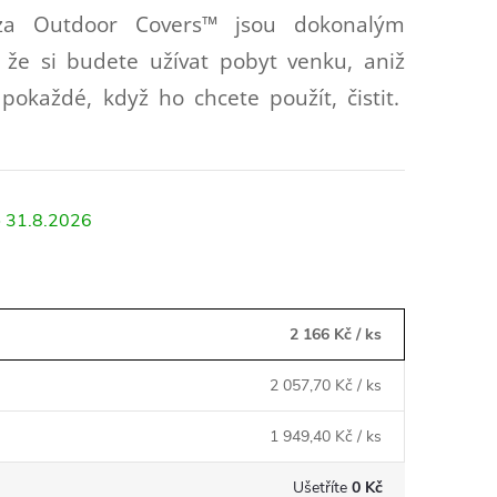
za Outdoor Covers™ jsou dokonalým
, že si budete užívat pobyt venku, aniž
pokaždé, když ho chcete použít, čistit.
31.8.2026
2 166 Kč
/ ks
2 057,70 Kč
/ ks
1 949,40 Kč
/ ks
Ušetříte
0 Kč