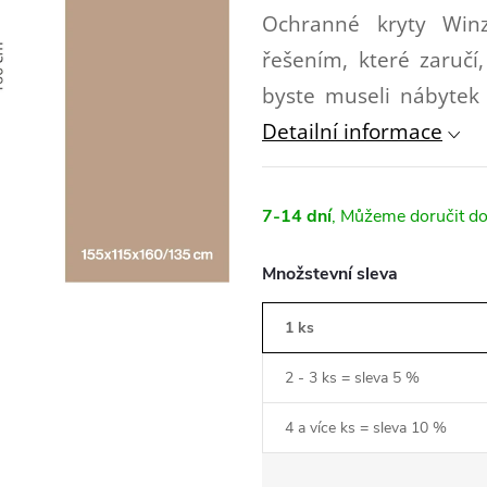
Ochranné kryty Win
řešením, které zaručí
byste museli nábytek 
Detailní informace
7-14 dní
Množstevní sleva
1 ks
2 - 3 ks = sleva 5 %
4 a více ks = sleva 10 %