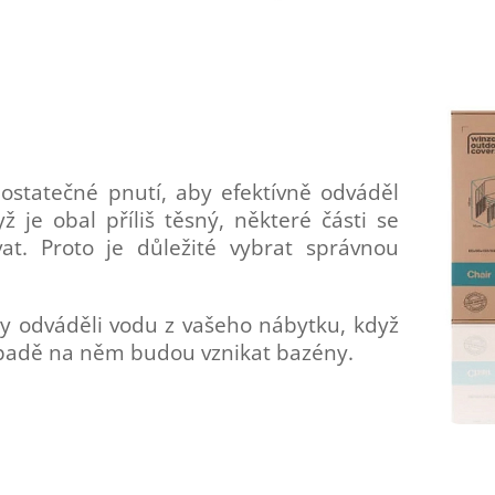
dostatečné pnutí, aby efektívně odváděl
 je obal příliš těsný, některé části se
t. Proto je důležité vybrat správnou
y odváděli vodu z vašeho nábytku, když
padě na něm budou vznikat bazény.