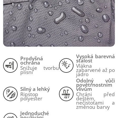
Vysoká barevná
Prodyšná
stálost
ochrana
Vlákna
Snižuje tvorbu
zabarvené až po
plísní
jádro
Odolný vůči
povětrnostním
Silný a lehký
vlivům
Ripstop
Chráni před
polyester
deštěm,
nečistotami a
změnou barvy
Jednoduché
používání