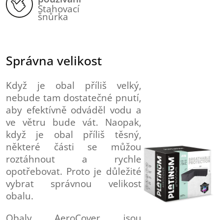
Stahovací
šnůrka
Správna velikost
Když je obal příliš velký,
nebude tam dostatečné pnutí,
aby efektívně odváděl vodu a
ve větru bude vát. Naopak,
když je obal příliš těsný,
některé části se můžou
roztáhnout a rychle
opotřebovat. Proto je důležité
vybrat správnou velikost
obalu.
Obaly AeroCover jsou