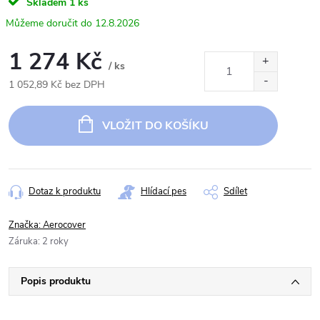
Skladem
1 ks
12.8.2026
1 274 Kč
/ ks
1 052,89 Kč bez DPH
Měrná
cena:
VLOŽIT DO KOŠÍKU
Dotaz k produktu
Hlídací pes
Sdílet
Značka:
Aerocover
Záruka
:
2 roky
Popis produktu