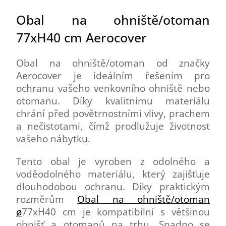
Obal na ohniště/otoman
77xH40 cm Aerocover
Obal na ohniště/otoman od značky
Aerocover je ideálním řešením pro
ochranu vašeho venkovního ohniště nebo
otomanu. Díky kvalitnímu materiálu
chrání před povětrnostními vlivy, prachem
a nečistotami, čímž prodlužuje životnost
vašeho nábytku.
Tento obal je vyroben z odolného a
voděodolného materiálu, který zajišťuje
dlouhodobou ochranu. Díky praktickým
rozměrům
Obal na ohniště/otoman
ø
77xH40 cm je kompatibilní s většinou
ohnišť a otomanů na trhu. Snadno se