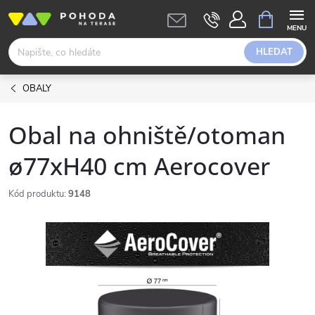
Přejít
NÁKUPNÍ
KOŠÍK
na
obsah
HLEDAT
OBALY
Obal na ohniště/otoman
ø77xH40 cm Aerocover
Kód produktu:
9148