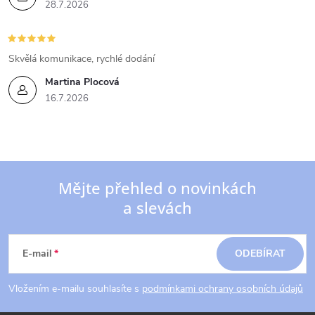
28.7.2026
Skvělá komunikace, rychlé dodání
Martina Plocová
16.7.2026
Mějte přehled o novinkách
a slevách
Z
á
E-mail
ODEBÍRAT
p
Vložením e-mailu souhlasíte s
podmínkami ochrany osobních údajů