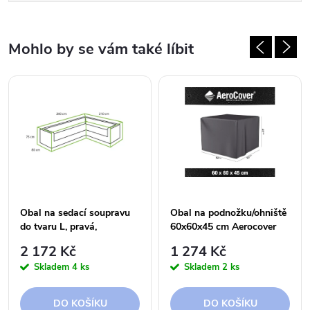
Obal na sedací soupravu
Obal na podnožku/ohniště
do tvaru L, pravá,
60x60x45 cm Aerocover
260x210x80/75cm
2 172 Kč
1 274 Kč
Skladem
4 ks
Skladem
2 ks
DO KOŠÍKU
DO KOŠÍKU