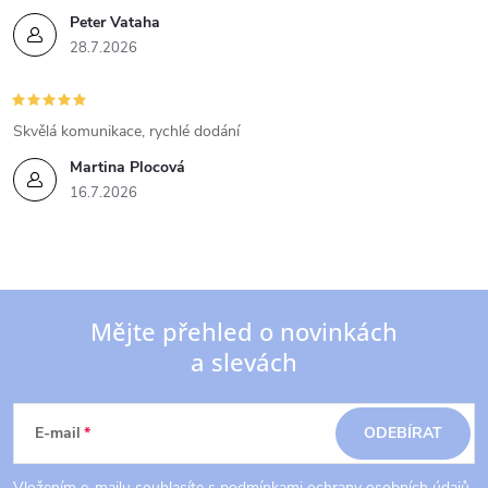
Peter Vataha
28.7.2026
Skvělá komunikace, rychlé dodání
Martina Plocová
16.7.2026
Mějte přehled o novinkách
a slevách
Z
á
E-mail
ODEBÍRAT
Vložením e-mailu souhlasíte s
podmínkami ochrany osobních údajů