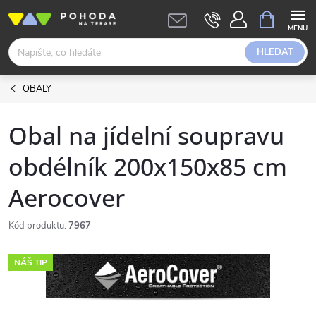
Přejít
NÁKUPNÍ
KOŠÍK
na
obsah
HLEDAT
OBALY
Obal na jídelní soupravu
obdélník 200x150x85 cm
Aerocover
Kód produktu:
7967
NÁŠ TIP