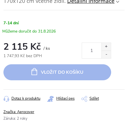
170x120 cm včetně židlí.
Detailní informace
7-14 dní
31.8.2026
2 115 Kč
/ ks
1 747,93 Kč bez DPH
Měrná
cena:
VLOŽIT DO KOŠÍKU
Dotaz k produktu
Hlídací pes
Sdílet
Značka:
Aerocover
Záruka
:
2 roky