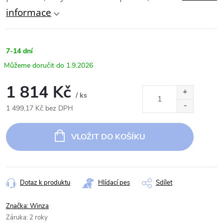
informace
7-14 dní
1.9.2026
1 814 Kč
/ ks
1 499,17 Kč bez DPH
Měrná
cena:
VLOŽIT DO KOŠÍKU
Dotaz k produktu
Hlídací pes
Sdílet
Značka:
Winza
Záruka
:
2 roky