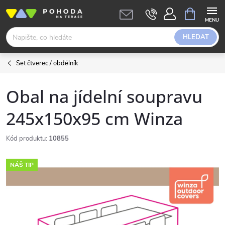
Přejít
NÁKUPNÍ
KOŠÍK
na
obsah
HLEDAT
Set čtverec / obdélník
Obal na jídelní soupravu
245x150x95 cm Winza
Kód produktu:
10855
NÁŠ TIP