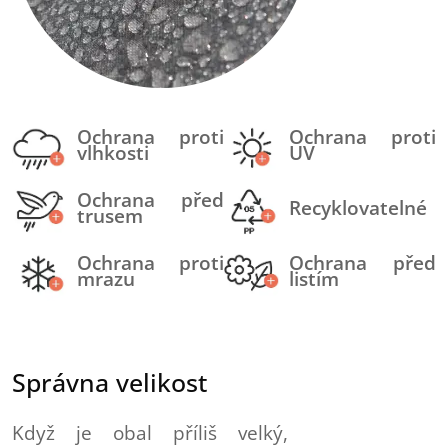
Ochrana proti
Ochrana proti
vlhkosti
UV
Ochrana před
Recyklovatelné
trusem
Ochrana proti
Ochrana před
mrazu
listím
Správna velikost
Když je obal příliš velký,