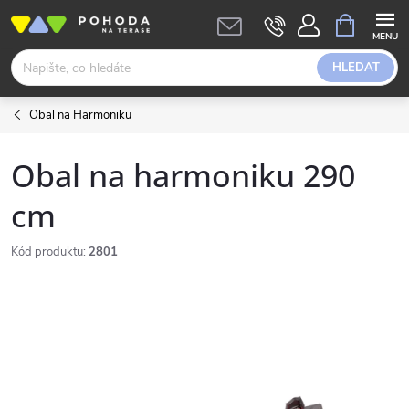
Přejít
NÁKUPNÍ
KOŠÍK
na
obsah
HLEDAT
Obal na Harmoniku
Obal na harmoniku 290
cm
Kód produktu:
2801