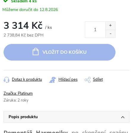
Skladem
4 ks
12.8.2026
3 314 Kč
/ ks
2 738,84 Kč bez DPH
Měrná
cena:
VLOŽIT DO KOŠÍKU
Dotaz k produktu
Hlídací pes
Sdílet
Značka:
Platinum
Záruka
:
2 roky
Popis produktu
Demontáž Harmoniky
po skončení sezóny,